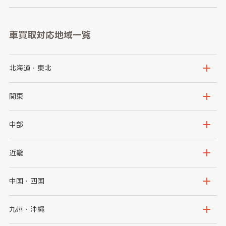
車買取対応地域一覧
北海道・東北
北海道
青森県
関東
岩手県
宮城県
茨城県
栃木県
中部
秋田県
山形県
群馬県
埼玉県
新潟県
富山県
近畿
福島県
千葉県
東京都
石川県
福井県
大阪府
兵庫県
中国・四国
神奈川県
山梨県
長野県
京都府
滋賀県
鳥取県
島根県
九州・沖縄