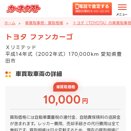
電話で査定する
通話料無料 8:00~22:00
メニュー
ホーム
車買取事例・買取相場
トヨタ（TOYOTA）の車買取事
トヨタ ファンカーゴ
Ｘリミテッド
平成14年式（2002年式）170,000km 愛知県豊
田市
車買取車両の詳細
車買取価格
10,000
円
買取価格には自動車重量税の還付金、自賠責保険料の返戻金
が含まれます。レッカー費用、売却手続きの代行費用は全て
無料です。買取相場は日々変動するため、現在の買取相場に