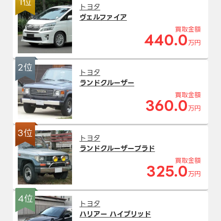
1位
トヨタ
ヴェルファイア
買取金額
440.0
万円
2位
トヨタ
ランドクルーザー
買取金額
360.0
万円
3位
トヨタ
ランドクルーザープラド
買取金額
325.0
万円
4位
トヨタ
ハリアー ハイブリッド