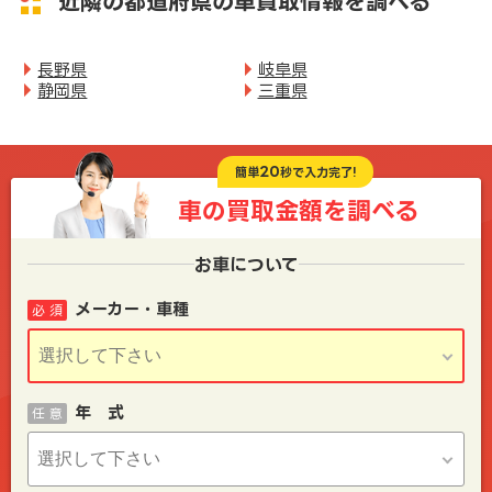
近隣の都道府県の車買取情報を調べる
長野県
岐阜県
静岡県
三重県
20
簡単
秒で入力完了!
車の買取金額を
調べる
お車について
メーカー・車種
必 須
年 式
任 意