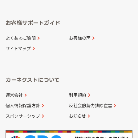
岐阜県
静岡県
奈良県
三重県
岡山県
広島県
福岡県
佐賀県
愛知県
和歌山県
お客様サポートガイド
山口県
徳島県
長崎県
熊本県
よくあるご質問
お客様の声
香川県
愛媛県
大分県
宮崎県
サイトマップ
高知県
鹿児島県
沖縄県
カーネクストについて
運営会社
利用規約
個人情報保護方針
反社会的勢力排除宣言
スポンサーシップ
お知らせ