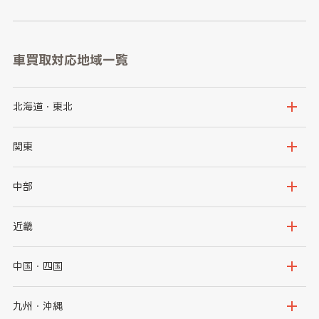
車買取対応地域一覧
北海道・東北
北海道
青森県
関東
岩手県
宮城県
茨城県
栃木県
中部
秋田県
山形県
群馬県
埼玉県
新潟県
富山県
近畿
福島県
千葉県
東京都
石川県
福井県
大阪府
兵庫県
中国・四国
神奈川県
山梨県
長野県
京都府
滋賀県
鳥取県
島根県
九州・沖縄