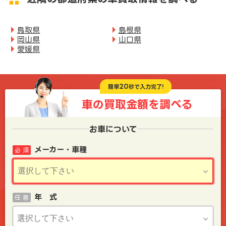
鳥取県
島根県
岡山県
山口県
愛媛県
20
簡単
秒で入力完了!
車の買取金額を
調べる
お車について
メーカー・車種
必 須
年 式
任 意