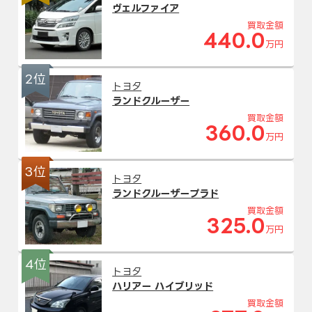
ヴェルファイア
買取金額
440.0
万円
2位
トヨタ
ランドクルーザー
買取金額
360.0
万円
3位
トヨタ
ランドクルーザープラド
買取金額
325.0
万円
4位
トヨタ
ハリアー ハイブリッド
買取金額