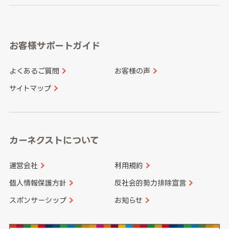
岐阜県
静岡県
奈良県
三重県
岡山県
広島県
福岡県
佐賀県
愛知県
和歌山県
お客様サポートガイド
山口県
徳島県
長崎県
熊本県
よくあるご質問
お客様の声
香川県
愛媛県
大分県
宮崎県
サイトマップ
高知県
鹿児島県
沖縄県
カーネクストについて
運営会社
利用規約
個人情報保護方針
反社会的勢力排除宣言
スポンサーシップ
お知らせ