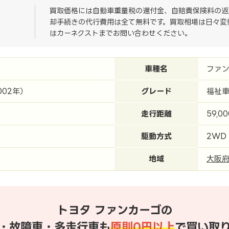
買取価格には自動車重量税の還付金、自賠責保険料の返
却手続きの代行費用は全て無料です。買取相場は日々変
はカーネクストまでお問い合わせください。
車種名
ファン
002年）
グレード
福祉
走行距離
59,0
駆動方式
2WD
地域
大阪
トヨタ ファンカーゴの
・故障車・多走行車も
原則0円以上
で買い取