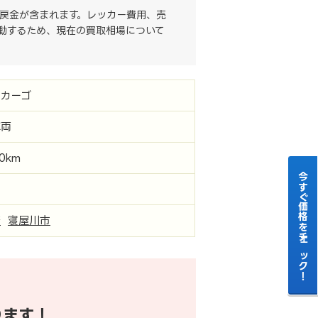
戻金が含まれます。レッカー費用、売
動するため、現在の買取相場について
カーゴ
車両
00km
今すぐ価格をチェック！
府
寝屋川市
ります！