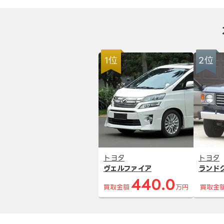
1位
2位
トヨタ
トヨタ
ヴェルファイア
ランド
440.0
買取金額
万円
買取金