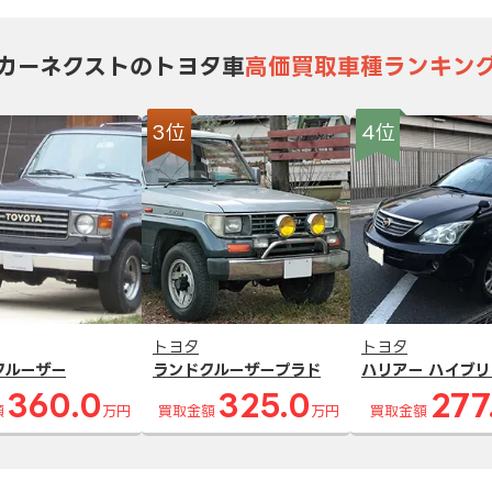
カーネクストのトヨタ車
高価買取車種ランキン
3位
4位
トヨタ
トヨタ
クルーザー
ランドクルーザープラド
ハリアー ハイブリ
360.0
325.0
277
額
万円
買取金額
万円
買取金額