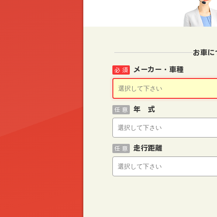
お車に
メーカー・車種
必 須
年 式
任 意
走行距離
任 意