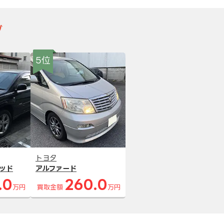
グ
5位
トヨタ
ッド
アルファード
.0
260.0
万円
買取金額
万円