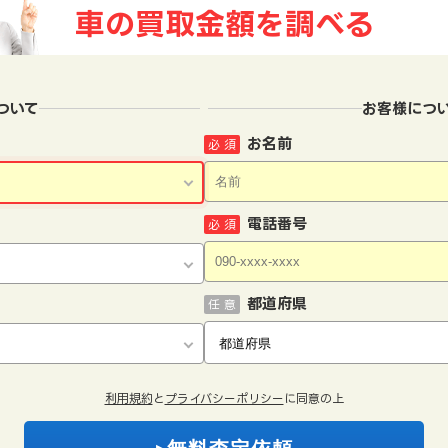
車の買取金額を
調べる
ついて
お客様につ
お名前
必 須
電話番号
必 須
都道府県
任 意
利用規約
と
プライバシーポリシー
に同意の上