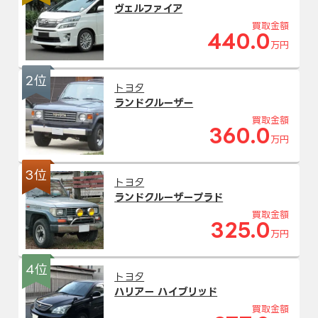
ヴェルファイア
買取金額
440.0
万円
2位
トヨタ
ランドクルーザー
買取金額
360.0
万円
3位
トヨタ
ランドクルーザープラド
買取金額
325.0
万円
4位
トヨタ
ハリアー ハイブリッド
買取金額