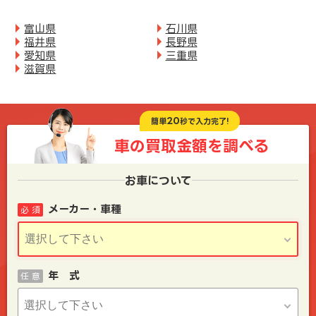
富山県
石川県
福井県
長野県
愛知県
三重県
滋賀県
20
簡単
秒で入力完了!
車の買取金額を
調べる
お車について
メーカー・車種
必 須
年 式
任 意