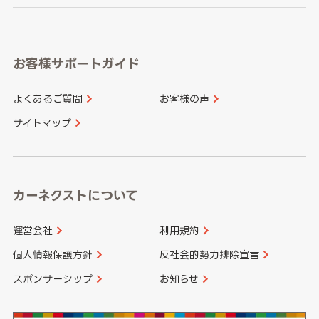
岐阜県
静岡県
奈良県
三重県
岡山県
広島県
福岡県
佐賀県
愛知県
和歌山県
お客様サポートガイド
山口県
徳島県
長崎県
熊本県
よくあるご質問
お客様の声
香川県
愛媛県
大分県
宮崎県
サイトマップ
高知県
鹿児島県
沖縄県
カーネクストについて
運営会社
利用規約
個人情報保護方針
反社会的勢力排除宣言
スポンサーシップ
お知らせ