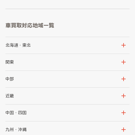
車買取対応地域一覧
北海道・東北
北海道
青森県
関東
岩手県
宮城県
茨城県
栃木県
中部
秋田県
山形県
群馬県
埼玉県
新潟県
富山県
近畿
福島県
千葉県
東京都
石川県
福井県
大阪府
兵庫県
中国・四国
神奈川県
山梨県
長野県
京都府
滋賀県
鳥取県
島根県
九州・沖縄