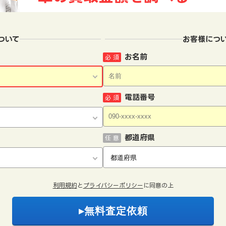
ついて
お客様につ
お名前
必 須
電話番号
必 須
都道府県
任 意
利用規約
と
プライバシーポリシー
に同意の上