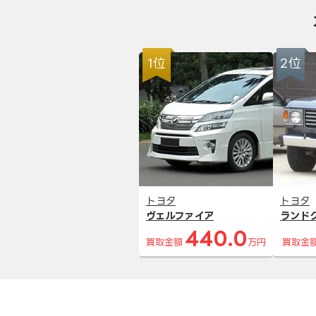
1位
2位
トヨタ
トヨタ
ヴェルファイア
ランド
440.0
買取金額
万円
買取金