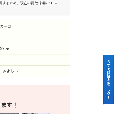
動するため、現在の買取相場について
カーゴ
000km
今すぐ価格をチェック！
県
みよし市
ります！