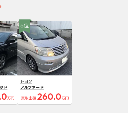
グ
5位
トヨタ
ッド
アルファード
.0
260.0
万円
買取金額
万円