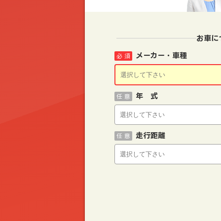
お車に
メーカー・車種
必 須
年 式
任 意
走行距離
任 意