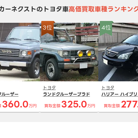
カーネクストのトヨタ車
高価買取車種ランキン
3位
4位
トヨタ
トヨタ
クルーザー
ランドクルーザープラド
ハリアー ハイブリ
360.0
325.0
277
額
万円
買取金額
万円
買取金額