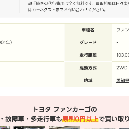
却手続きの代行費用は全て無料です。買取相場は日々変
はカーネクストまでお問い合わせください。
車種名
ファン
001年）
グレード
-
走行距離
103,
駆動方式
2WD
地域
愛知
トヨタ ファンカーゴの
・故障車・多走行車も
原則0円以上
で買い取