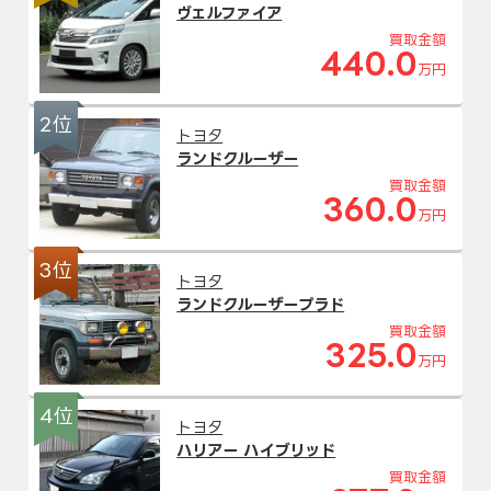
ヴェルファイア
買取金額
440.0
万円
2位
トヨタ
ランドクルーザー
買取金額
360.0
万円
3位
トヨタ
ランドクルーザープラド
買取金額
325.0
万円
4位
トヨタ
ハリアー ハイブリッド
買取金額