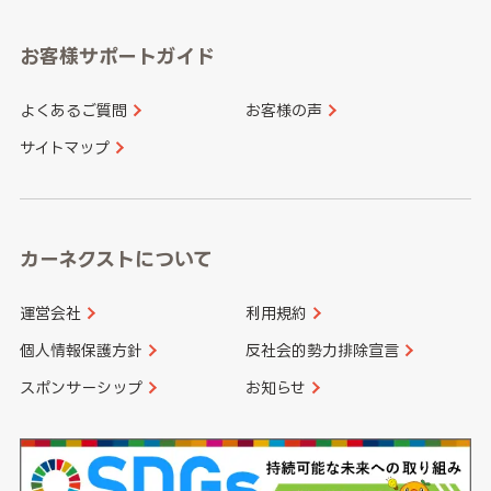
愛知県
和歌山県
お客様サポートガイド
山口県
徳島県
長崎県
熊本県
よくあるご質問
お客様の声
香川県
愛媛県
大分県
宮崎県
サイトマップ
高知県
鹿児島県
沖縄県
カーネクストについて
運営会社
利用規約
個人情報保護方針
反社会的勢力排除宣言
スポンサーシップ
お知らせ