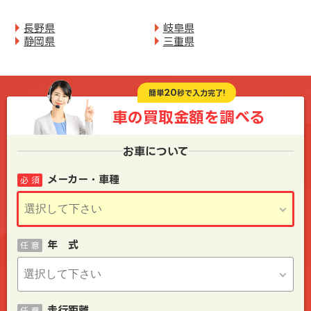
長野県
岐阜県
静岡県
三重県
20
簡単
秒で入力完了!
車の買取金額を
調べる
お車について
メーカー・車種
必 須
年 式
任 意
走行距離
任 意