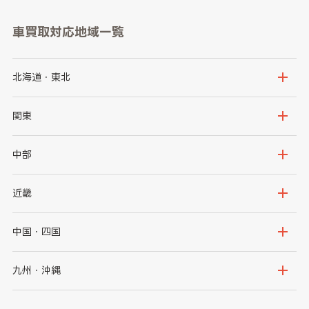
車買取対応地域一覧
北海道・東北
北海道
青森県
関東
岩手県
宮城県
茨城県
栃木県
中部
秋田県
山形県
群馬県
埼玉県
新潟県
富山県
近畿
福島県
千葉県
東京都
石川県
福井県
大阪府
兵庫県
中国・四国
神奈川県
山梨県
長野県
京都府
滋賀県
鳥取県
島根県
九州・沖縄
岐阜県
静岡県
奈良県
三重県
岡山県
広島県
福岡県
佐賀県