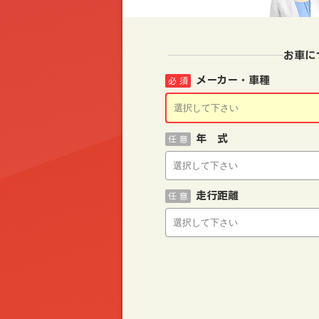
お車に
メーカー・車種
必 須
年 式
任 意
走行距離
任 意