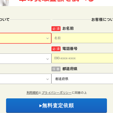
ついて
お客様につ
お名前
必 須
電話番号
必 須
都道府県
任 意
利用規約
と
プライバシーポリシー
に同意の上