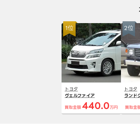
1位
2位
トヨタ
トヨタ
ヴェルファイア
ランド
440.0
買取金額
万円
買取金