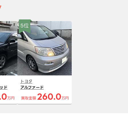
グ
5位
トヨタ
ッド
アルファード
.0
260.0
万円
買取金額
万円