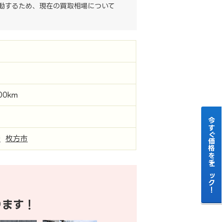
動するため、現在の買取相場について
ア
000km
今すぐ価格をチェック！
府
枚方市
ります！