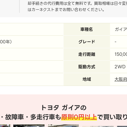
却手続きの代行費用は全て無料です。買取相場は日々変
はカーネクストまでお問い合わせください。
車種名
ガイ
000年）
グレード
-
走行距離
150,
駆動方式
2WD
地域
大阪
トヨタ ガイアの
・故障車・多走行車も
原則0円以上
で買い取