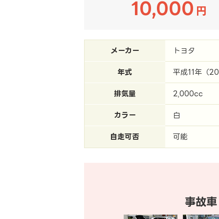
10,000
円
メーカー
トヨタ
年式
平成11年（2
排気量
2,000cc
カラー
白
自走可否
可能
事故車