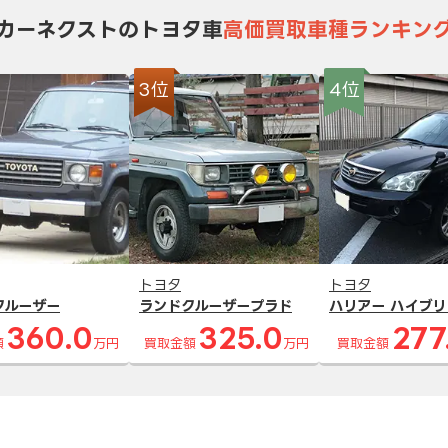
カーネクストのトヨタ車
高価買取車種ランキン
3位
4位
トヨタ
トヨタ
クルーザー
ランドクルーザープラド
ハリアー ハイブリ
360.0
325.0
277
額
万円
買取金額
万円
買取金額