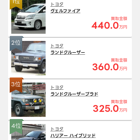
1位
トヨタ
ヴェルファイア
買取金額
440.0
万円
2位
トヨタ
ランドクルーザー
買取金額
360.0
万円
3位
トヨタ
ランドクルーザープラド
買取金額
325.0
万円
4位
トヨタ
ハリアー ハイブリッド