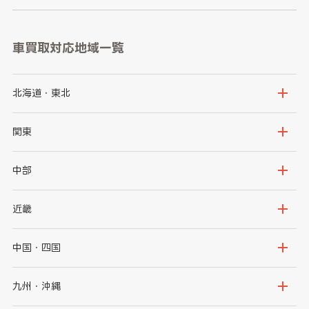
車買取対応地域一覧
北海道・東北
北海道
青森県
関東
岩手県
宮城県
茨城県
栃木県
中部
秋田県
山形県
群馬県
埼玉県
新潟県
富山県
近畿
福島県
千葉県
東京都
石川県
福井県
大阪府
兵庫県
中国・四国
神奈川県
山梨県
長野県
京都府
滋賀県
鳥取県
島根県
九州・沖縄