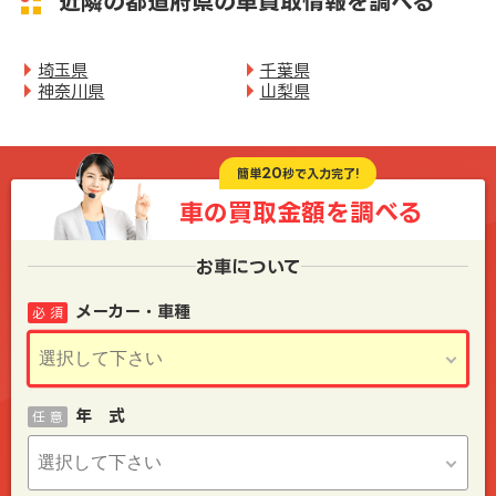
近隣の都道府県の車買取情報を調べる
埼玉県
千葉県
神奈川県
山梨県
20
簡単
秒で入力完了!
車の買取金額を
調べる
お車について
メーカー・車種
必 須
年 式
任 意