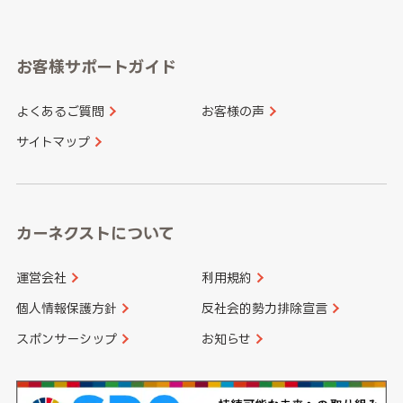
岐阜県
静岡県
奈良県
三重県
岡山県
広島県
福岡県
佐賀県
愛知県
和歌山県
お客様サポートガイド
山口県
徳島県
長崎県
熊本県
よくあるご質問
お客様の声
香川県
愛媛県
大分県
宮崎県
サイトマップ
高知県
鹿児島県
沖縄県
カーネクストについて
運営会社
利用規約
個人情報保護方針
反社会的勢力排除宣言
スポンサーシップ
お知らせ