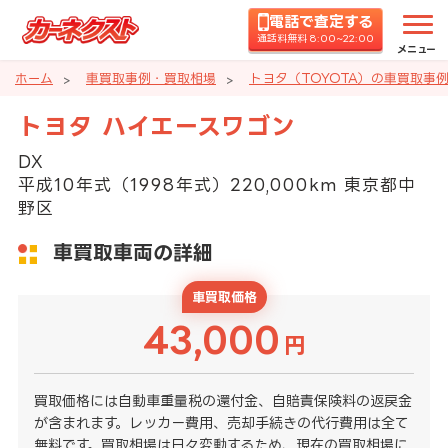
電話で査定する
通話料無料 8:00~22:00
メニュー
ホーム
車買取事例・買取相場
トヨタ（TOYOTA）の車買取事
トヨタ ハイエースワゴン
DX
平成10年式（1998年式）220,000km 東京都中
野区
車買取車両の詳細
車買取価格
43,000
円
買取価格には自動車重量税の還付金、自賠責保険料の返戻金
が含まれます。レッカー費用、売却手続きの代行費用は全て
無料です。買取相場は日々変動するため、現在の買取相場に