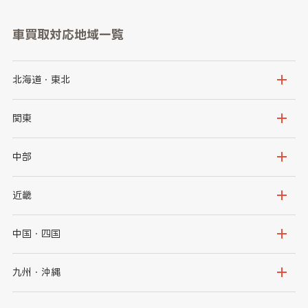
車買取対応地域一覧
北海道・東北
北海道
青森県
関東
岩手県
宮城県
茨城県
栃木県
中部
秋田県
山形県
群馬県
埼玉県
新潟県
富山県
近畿
福島県
千葉県
東京都
石川県
福井県
大阪府
兵庫県
中国・四国
神奈川県
山梨県
長野県
京都府
滋賀県
鳥取県
島根県
九州・沖縄
岐阜県
静岡県
奈良県
三重県
岡山県
広島県