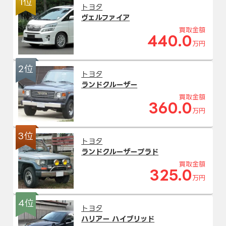
1位
トヨタ
ヴェルファイア
買取金額
440.0
万円
2位
トヨタ
ランドクルーザー
買取金額
360.0
万円
3位
トヨタ
ランドクルーザープラド
買取金額
325.0
万円
4位
トヨタ
ハリアー ハイブリッド