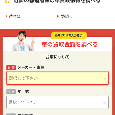
近隣の都道府県の車買取情報を調べる
徳島県
愛媛県
20
簡単
秒で入力完了!
車の買取金額を
調べる
お車について
メーカー・車種
必 須
年 式
任 意