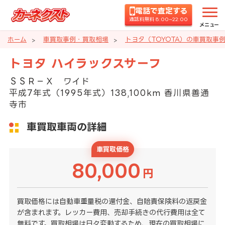
電話で査定する
通話料無料 8:00~22:00
メニュー
ホーム
車買取事例・買取相場
トヨタ（TOYOTA）の車買取事
トヨタ ハイラックスサーフ
ＳＳＲ－Ｘ ワイド
平成7年式（1995年式）138,100km 香川県善通
寺市
車買取車両の詳細
車買取価格
80,000
円
買取価格には自動車重量税の還付金、自賠責保険料の返戻金
が含まれます。レッカー費用、売却手続きの代行費用は全て
無料です。買取相場は日々変動するため、現在の買取相場に