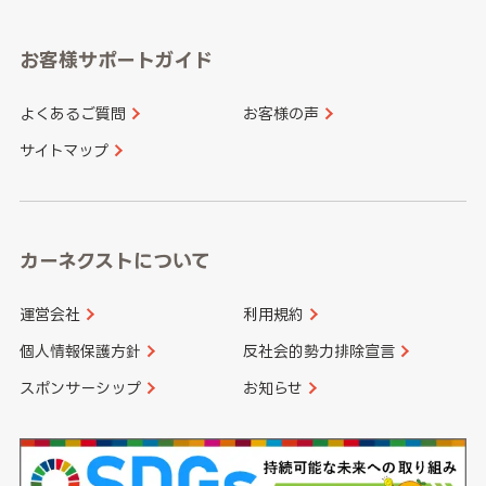
福岡県
佐賀県
愛知県
和歌山県
お客様サポートガイド
山口県
徳島県
長崎県
熊本県
よくあるご質問
お客様の声
香川県
愛媛県
大分県
宮崎県
サイトマップ
高知県
鹿児島県
沖縄県
カーネクストについて
運営会社
利用規約
個人情報保護方針
反社会的勢力排除宣言
スポンサーシップ
お知らせ