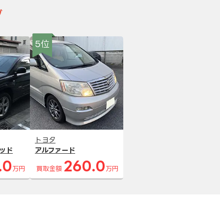
グ
5位
トヨタ
ッド
アルファード
.0
260.0
万円
買取金額
万円