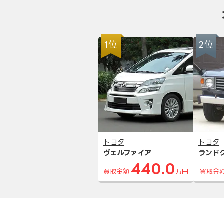
1位
2位
トヨタ
トヨタ
ヴェルファイア
ランド
440.0
買取金額
万円
買取金