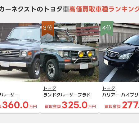
カーネクストのトヨタ車
高価買取車種ランキン
3位
4位
トヨタ
トヨタ
クルーザー
ランドクルーザープラド
ハリアー ハイブリ
360.0
325.0
277
額
万円
買取金額
万円
買取金額