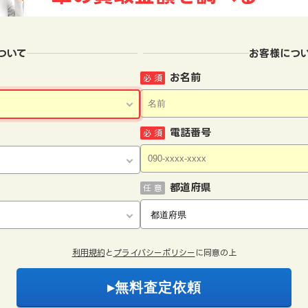
ついて
お客様につ
お名前
必 須
電話番号
必 須
都道府県
任 意
利用規約
と
プライバシーポリシー
に同意の上