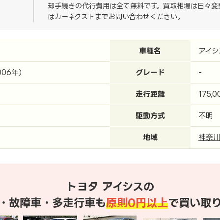
却手続きの代行費用は全て無料です。買取相場は日々変
はカーネクストまでお問い合わせください。
車種名
アイシ
006年）
グレード
-
走行距離
175,0
駆動方式
不明
地域
神奈
トヨタ アイシスの
・故障車・多走行車も
原則0円以上
で買い取