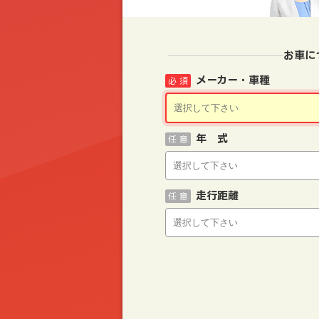
お車に
メーカー・車種
必 須
年 式
任 意
走行距離
任 意