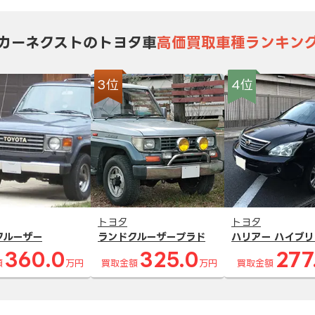
カーネクストのトヨタ車
高価買取車種ランキン
3位
4位
トヨタ
トヨタ
クルーザー
ランドクルーザープラド
ハリアー ハイブリ
360.0
325.0
277
額
万円
買取金額
万円
買取金額