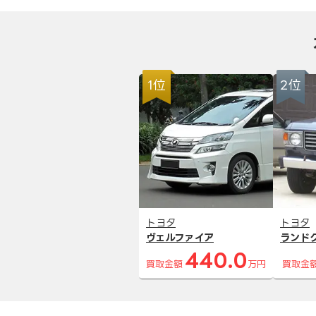
1位
2位
トヨタ
トヨタ
ヴェルファイア
ランド
440.0
買取金額
万円
買取金