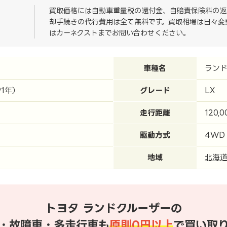
買取価格には自動車重量税の還付金、自賠責保険料の返
却手続きの代行費用は全て無料です。買取相場は日々変
はカーネクストまでお問い合わせください。
車種名
ラン
91年）
グレード
LX
走行距離
120,
駆動方式
4WD
地域
北海
トヨタ ランドクルーザーの
・故障車・多走行車も
原則0円以上
で買い取