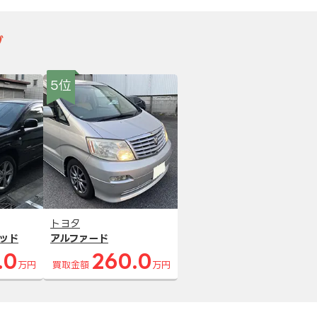
グ
5位
トヨタ
ッド
アルファード
.0
260.0
万円
買取金額
万円