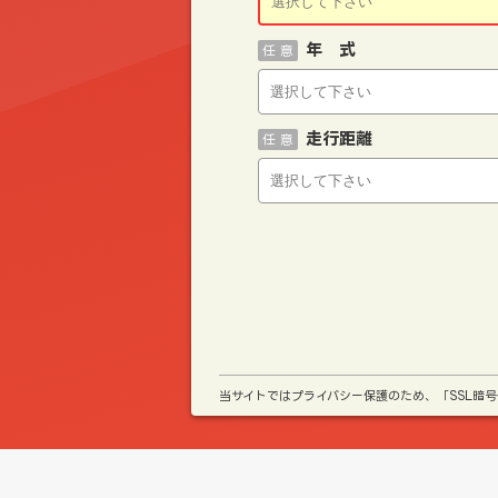
年 式
任 意
走行距離
任 意
当サイトではプライバシー保護のため、「SSL暗