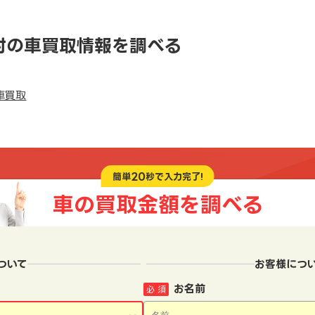
村の車買取情報を調べる
車買取
20
簡単
秒で入力完了!
車の買取金額を
調べる
ついて
お客様につ
お名前
必 須