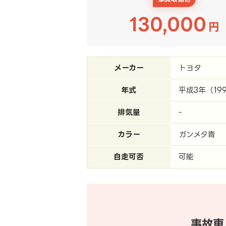
130,000
円
メーカー
トヨタ
年式
平成3年（19
排気量
-
カラー
ガンメタ青
自走可否
可能
事故車