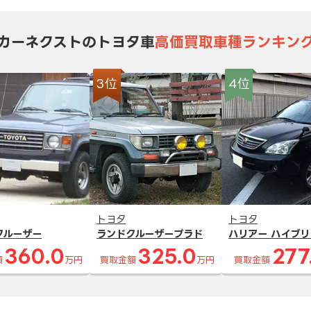
カーネクストのトヨタ車
高価買取車種ランキン
3位
4位
トヨタ
トヨタ
クルーザー
ランドクルーザープラド
ハリアー ハイブリ
360.0
325.0
277
額
万円
買取金額
万円
買取金額