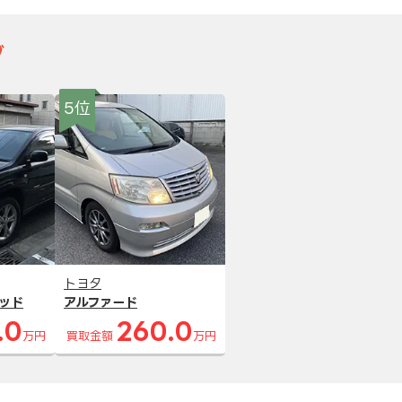
グ
5位
トヨタ
ッド
アルファード
.0
260.0
万円
買取金額
万円