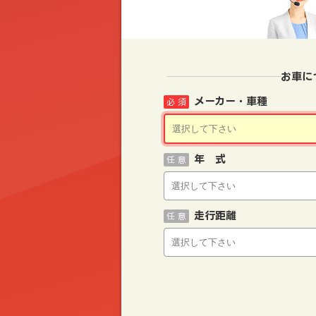
お車に
メーカー・車種
必 須
年 式
任 意
走行距離
任 意