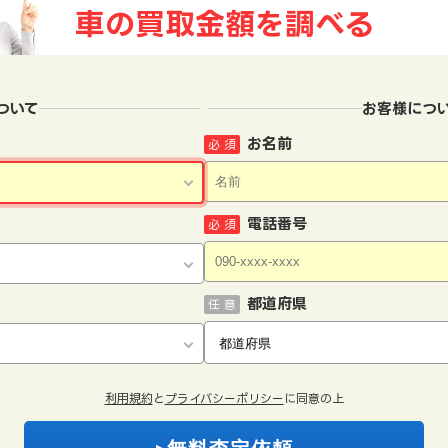
車の買取金額を
調べる
ついて
お客様につ
お名前
必 須
電話番号
必 須
都道府県
任 意
利用規約
と
プライバシーポリシー
に同意の上