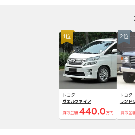
1位
2位
トヨタ
トヨタ
ヴェルファイア
ランド
440.0
買取金額
万円
買取金