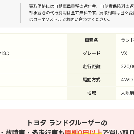
買取価格には自動車重量税の還付金、自賠責保険料の返
却手続きの代行費用は全て無料です。買取相場は日々変
はカーネクストまでお問い合わせください。
車種名
ラン
91年）
グレード
VX
走行距離
320,
駆動方式
4WD
地域
大阪
トヨタ ランドクルーザーの
・故障車・多走行車も
原則0円以上
で買い取