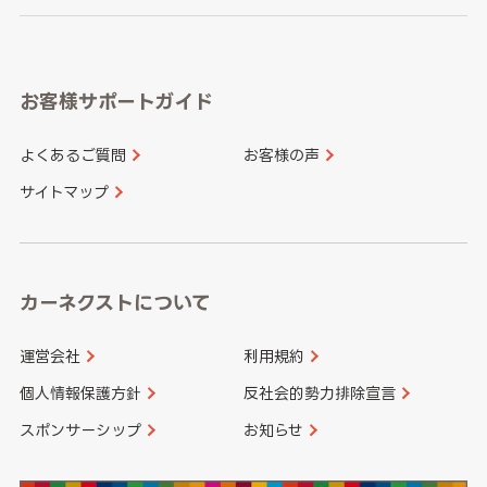
岐阜県
静岡県
奈良県
三重県
岡山県
広島県
福岡県
佐賀県
愛知県
和歌山県
お客様サポートガイド
山口県
徳島県
長崎県
熊本県
よくあるご質問
お客様の声
香川県
愛媛県
大分県
宮崎県
サイトマップ
高知県
鹿児島県
沖縄県
カーネクストについて
運営会社
利用規約
個人情報保護方針
反社会的勢力排除宣言
スポンサーシップ
お知らせ