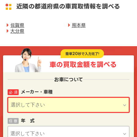
近隣の都道府県の車買取情報を調べる
佐賀県
熊本県
大分県
20
簡単
秒で入力完了!
車の買取金額を
調べる
お車について
メーカー・車種
必 須
年 式
任 意