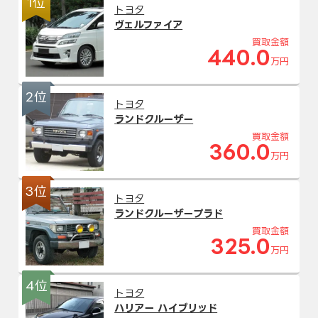
1位
トヨタ
ヴェルファイア
買取金額
440.0
万円
2位
トヨタ
ランドクルーザー
買取金額
360.0
万円
3位
トヨタ
ランドクルーザープラド
買取金額
325.0
万円
4位
トヨタ
ハリアー ハイブリッド