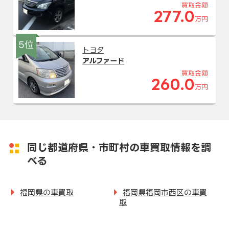
買取金額
277.0
万円
5位
トヨタ
アルファード
買取金額
260.0
万円
同じ都道府県・市町村の車買取情報を調
べる
福岡県の車買取
福岡県福岡市西区の車買
取