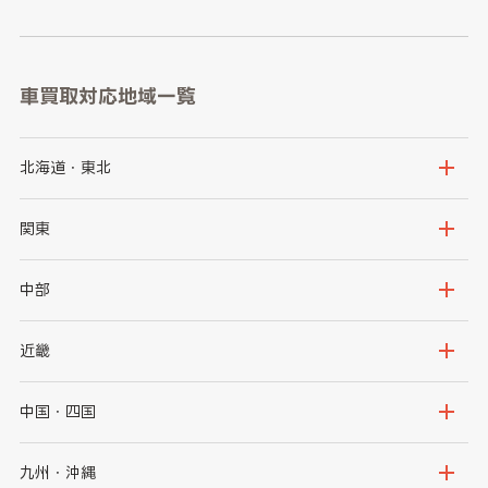
車買取対応地域一覧
北海道・東北
北海道
青森県
関東
岩手県
宮城県
茨城県
栃木県
中部
秋田県
山形県
群馬県
埼玉県
新潟県
富山県
近畿
福島県
千葉県
東京都
石川県
福井県
大阪府
兵庫県
中国・四国
神奈川県
山梨県
長野県
京都府
滋賀県
鳥取県
島根県
九州・沖縄