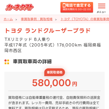
電話で査定する
通話料無料 8:00~22:00
メニュー
ホーム
車買取事例・買取相場
トヨタ（TOYOTA）の車買取事
トヨタ ランドクルーザープラド
TXリミテッド 8人乗り
平成17年式（2005年式）176,000km 福岡県福
岡市西区
車買取車両の詳細
車買取価格
580,000
円
買取価格には自動車重量税の還付金、自賠責保険料の返戻金
が含まれます。レッカー費用、売却手続きの代行費用は全て
無料です。買取相場は日々変動するため、現在の買取相場に