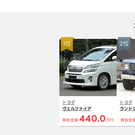
1位
2位
トヨタ
トヨタ
ヴェルファイア
ランド
440.0
買取金額
万円
買取金