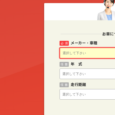
お車に
メーカー・車種
必 須
年 式
任 意
走行距離
任 意