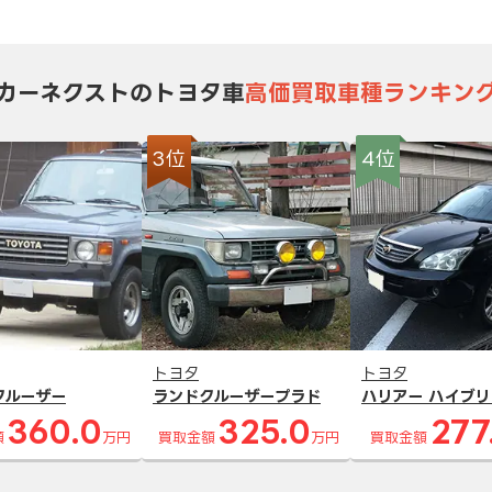
カーネクストのトヨタ車
高価買取車種ランキン
3位
4位
トヨタ
トヨタ
クルーザー
ランドクルーザープラド
ハリアー ハイブリ
360.0
325.0
277
額
万円
買取金額
万円
買取金額