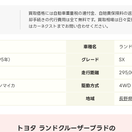
買取価格には自動車重量税の還付金、自賠責保険料の返
却手続きの代行費用は全て無料です。買取相場は日々変
はカーネクストまでお問い合わせください。
車種名
ラン
95年）
グレード
SX
走行距離
295,
ンマイカ
駆動方式
4WD
地域
長野
トヨタ ランドクルーザープラドの