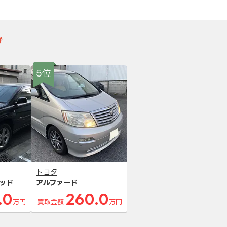
グ
5位
トヨタ
ッド
アルファード
.0
260.0
万円
買取金額
万円