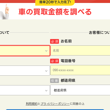
20
簡単
秒で入力完了!
車の買取金額を
調べる
ついて
お客様につ
お名前
必 須
電話番号
必 須
都道府県
任 意
利用規約
と
プライバシーポリシー
に同意の上