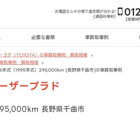
01
お電話ならその場で査定額が分かる!
(通話料無料)
【営業時間
れ
必要な書類
車買取事例
トヨタ（TOYOTA）の車買取事例・買取相場
買取事例・買取相場
年式（1995年式）295,000km (長野県千曲市)の車買取事例
ルーザープラド
95,000km 長野県千曲市