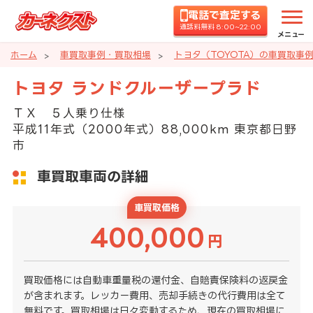
電話で査定する
通話料無料 8:00~22:00
メニュー
ホーム
車買取事例・買取相場
トヨタ（TOYOTA）の車買取事
トヨタ ランドクルーザープラド
ＴＸ ５人乗り仕様
平成11年式（2000年式）88,000km 東京都日野
市
車買取車両の詳細
車買取価格
400,000
円
買取価格には自動車重量税の還付金、自賠責保険料の返戻金
が含まれます。レッカー費用、売却手続きの代行費用は全て
無料です。買取相場は日々変動するため、現在の買取相場に