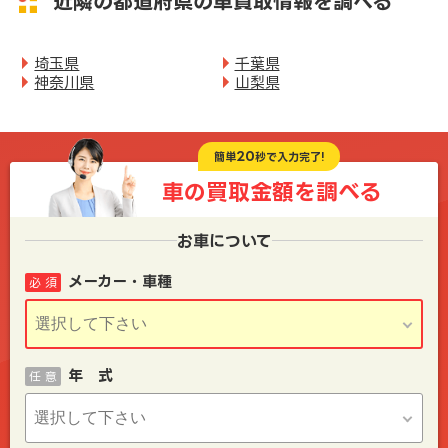
近隣の都道府県の車買取情報を調べる
埼玉県
千葉県
神奈川県
山梨県
20
簡単
秒で入力完了!
車の買取金額を
調べる
お車について
メーカー・車種
必 須
年 式
任 意