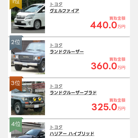
1位
トヨタ
ヴェルファイア
買取金額
440.0
万円
2位
トヨタ
ランドクルーザー
買取金額
360.0
万円
3位
トヨタ
ランドクルーザープラド
買取金額
325.0
万円
4位
トヨタ
ハリアー ハイブリッド