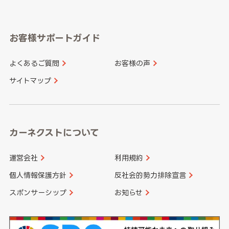
岐阜県
静岡県
奈良県
三重県
岡山県
広島県
福岡県
佐賀県
愛知県
和歌山県
お客様サポートガイド
山口県
徳島県
長崎県
熊本県
よくあるご質問
お客様の声
香川県
愛媛県
大分県
宮崎県
サイトマップ
高知県
鹿児島県
沖縄県
カーネクストについて
運営会社
利用規約
個人情報保護方針
反社会的勢力排除宣言
スポンサーシップ
お知らせ