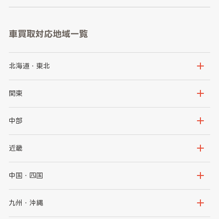
車買取対応地域一覧
北海道・東北
北海道
青森県
関東
岩手県
宮城県
茨城県
栃木県
中部
秋田県
山形県
群馬県
埼玉県
新潟県
富山県
近畿
福島県
千葉県
東京都
石川県
福井県
大阪府
兵庫県
中国・四国
神奈川県
山梨県
長野県
京都府
滋賀県
鳥取県
島根県
九州・沖縄