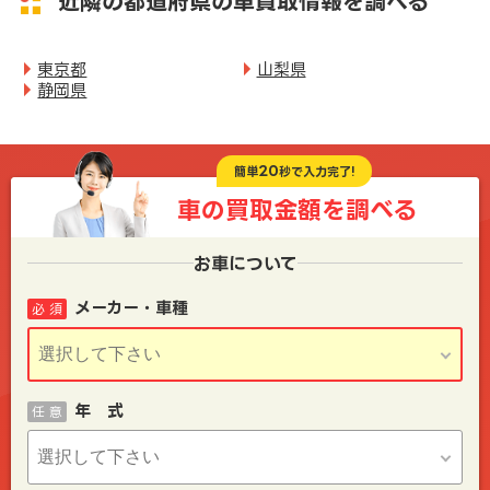
近隣の都道府県の車買取情報を調べる
東京都
山梨県
静岡県
20
簡単
秒で入力完了!
車の買取金額を
調べる
お車について
メーカー・車種
必 須
年 式
任 意