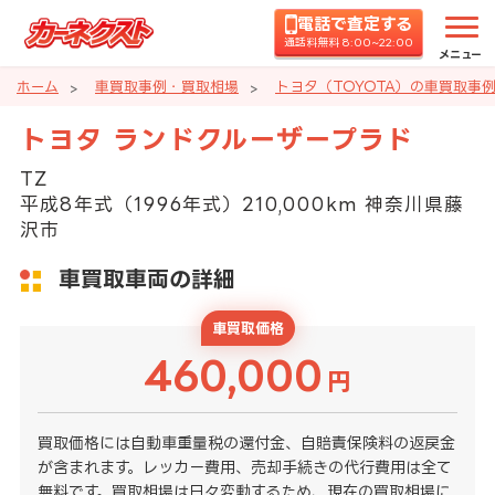
電話で査定する
通話料無料 8:00~22:00
メニュー
ホーム
車買取事例・買取相場
トヨタ（TOYOTA）の車買取事
トヨタ ランドクルーザープラド
TZ
平成8年式（1996年式）210,000km 神奈川県藤
沢市
車買取車両の詳細
車買取価格
460,000
円
買取価格には自動車重量税の還付金、自賠責保険料の返戻金
が含まれます。レッカー費用、売却手続きの代行費用は全て
無料です。買取相場は日々変動するため、現在の買取相場に