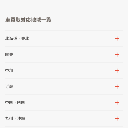
車買取対応地域一覧
北海道・東北
北海道
青森県
関東
岩手県
宮城県
茨城県
栃木県
中部
秋田県
山形県
群馬県
埼玉県
新潟県
富山県
近畿
福島県
千葉県
東京都
石川県
福井県
大阪府
兵庫県
中国・四国
神奈川県
山梨県
長野県
京都府
滋賀県
鳥取県
島根県
九州・沖縄