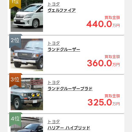
1位
トヨタ
ヴェルファイア
買取金額
440.0
万円
2位
トヨタ
ランドクルーザー
買取金額
360.0
万円
3位
トヨタ
ランドクルーザープラド
買取金額
325.0
万円
4位
トヨタ
ハリアー ハイブリッド