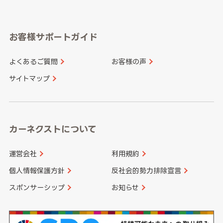
岐阜県
静岡県
奈良県
三重県
岡山県
広島県
福岡県
佐賀県
愛知県
和歌山県
お客様サポートガイド
山口県
徳島県
長崎県
熊本県
よくあるご質問
お客様の声
香川県
愛媛県
大分県
宮崎県
サイトマップ
高知県
鹿児島県
沖縄県
カーネクストについて
運営会社
利用規約
個人情報保護方針
反社会的勢力排除宣言
スポンサーシップ
お知らせ