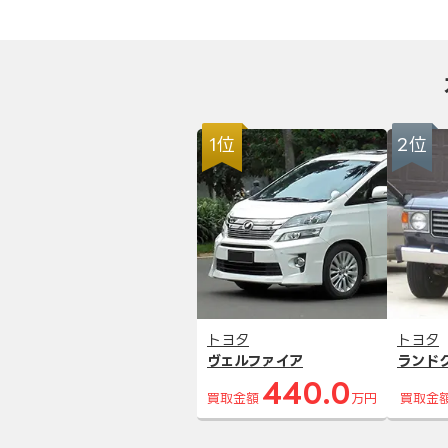
1位
2位
トヨタ
トヨタ
ヴェルファイア
ランド
440.0
買取金額
万円
買取金