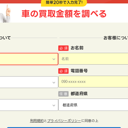
20
簡単
秒で入力完了!
車の買取金額を
調べる
ついて
お客様につ
お名前
必 須
電話番号
必 須
都道府県
任 意
利用規約
と
プライバシーポリシー
に同意の上