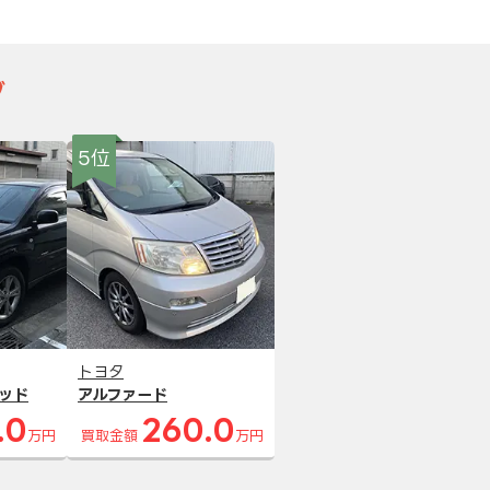
グ
5位
トヨタ
ッド
アルファード
.0
260.0
万円
買取金額
万円