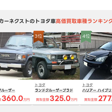
カーネクストのトヨタ車
高価買取車種ランキン
3位
4位
トヨタ
トヨタ
クルーザー
ランドクルーザープラド
ハリアー ハイブリ
360.0
325.0
277
額
万円
買取金額
万円
買取金額