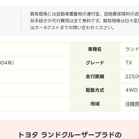
買取価格には自動車重量税の還付金、自賠責保険料の返
却手続きの代行費用は全て無料です。買取相場は日々変
はカーネクストまでお問い合わせください。
車種名
ラン
004年）
グレード
TX
走行距離
225,
駆動方式
4WD
地域
沖縄
トヨタ ランドクルーザープラドの