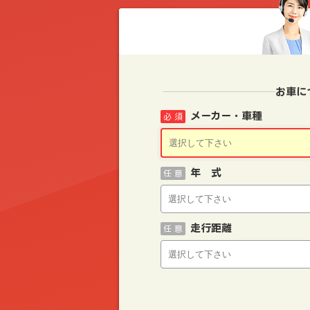
お車に
メーカー・車種
必 須
年 式
任 意
走行距離
任 意