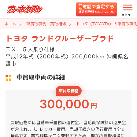
電話で査定する
通話料無料 8:00~22:00
メニュー
ホーム
車買取事例・買取相場
トヨタ（TOYOTA）の車買取事
トヨタ ランドクルーザープラド
ＴＸ ５人乗り仕様
平成12年式（2000年式）200,000km 沖縄県名
護市
車買取車両の詳細
車買取価格
300,000
円
買取価格には自動車重量税の還付金、自賠責保険料の返戻金
が含まれます。レッカー費用、売却手続きの代行費用は全て
無料です。買取相場は日々変動するため、現在の買取相場に