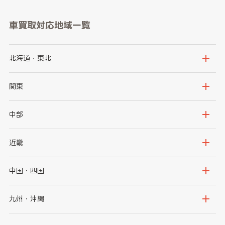
車買取対応地域一覧
北海道・東北
北海道
青森県
関東
岩手県
宮城県
茨城県
栃木県
中部
秋田県
山形県
群馬県
埼玉県
新潟県
富山県
近畿
福島県
千葉県
東京都
石川県
福井県
大阪府
兵庫県
中国・四国
神奈川県
山梨県
長野県
京都府
滋賀県
鳥取県
島根県
九州・沖縄
岐阜県
静岡県
奈良県
三重県
岡山県
広島県