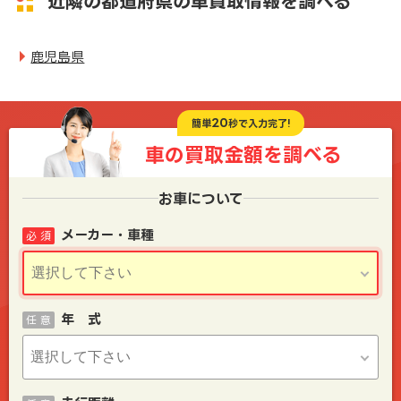
近隣の都道府県の車買取情報を調べる
鹿児島県
20
簡単
秒で入力完了!
車の買取金額を
調べる
お車について
メーカー・車種
必 須
年 式
任 意