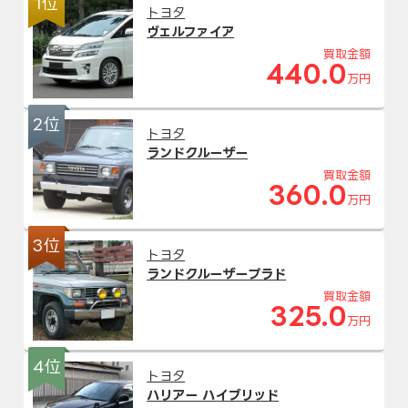
1位
トヨタ
ヴェルファイア
買取金額
440.0
万円
2位
トヨタ
ランドクルーザー
買取金額
360.0
万円
3位
トヨタ
ランドクルーザープラド
買取金額
325.0
万円
4位
トヨタ
ハリアー ハイブリッド