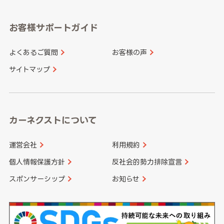
福岡県
佐賀県
愛知県
和歌山県
お客様サポートガイド
山口県
徳島県
長崎県
熊本県
よくあるご質問
お客様の声
香川県
愛媛県
大分県
宮崎県
サイトマップ
高知県
鹿児島県
沖縄県
カーネクストについて
運営会社
利用規約
個人情報保護方針
反社会的勢力排除宣言
スポンサーシップ
お知らせ