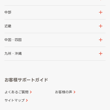
岩手県
宮城県
茨城県
栃木県
中部
秋田県
山形県
群馬県
埼玉県
新潟県
富山県
近畿
福島県
千葉県
東京都
石川県
福井県
大阪府
兵庫県
中国・四国
神奈川県
山梨県
長野県
京都府
滋賀県
鳥取県
島根県
九州・沖縄
岐阜県
静岡県
奈良県
三重県
岡山県
広島県
福岡県
佐賀県
愛知県
和歌山県
お客様サポートガイド
山口県
徳島県
長崎県
熊本県
よくあるご質問
お客様の声
香川県
愛媛県
大分県
宮崎県
サイトマップ
高知県
鹿児島県
沖縄県