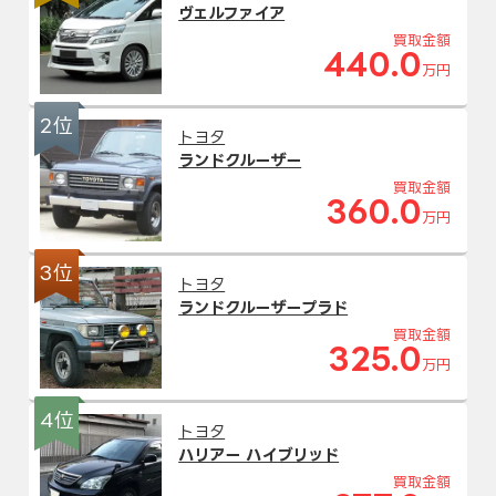
ヴェルファイア
買取金額
440.0
万円
2位
トヨタ
ランドクルーザー
買取金額
360.0
万円
3位
トヨタ
ランドクルーザープラド
買取金額
325.0
万円
4位
トヨタ
ハリアー ハイブリッド
買取金額