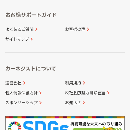
愛知県
和歌山県
お客様サポートガイド
山口県
徳島県
長崎県
熊本県
よくあるご質問
お客様の声
香川県
愛媛県
大分県
宮崎県
サイトマップ
高知県
鹿児島県
沖縄県
カーネクストについて
運営会社
利用規約
個人情報保護方針
反社会的勢力排除宣言
スポンサーシップ
お知らせ