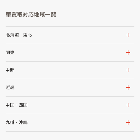
車買取対応地域一覧
北海道・東北
北海道
青森県
関東
岩手県
宮城県
茨城県
栃木県
中部
秋田県
山形県
群馬県
埼玉県
新潟県
富山県
近畿
福島県
千葉県
東京都
石川県
福井県
大阪府
兵庫県
中国・四国
神奈川県
山梨県
長野県
京都府
滋賀県
鳥取県
島根県
九州・沖縄
岐阜県
静岡県
奈良県
三重県
岡山県
広島県
福岡県
佐賀県