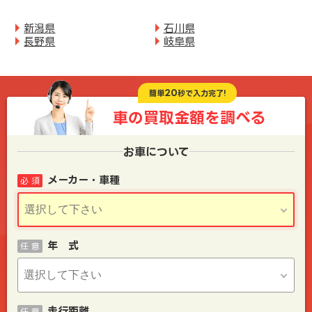
新潟県
石川県
長野県
岐阜県
20
簡単
秒で入力完了!
車の買取金額を
調べる
お車について
メーカー・車種
必 須
年 式
任 意
走行距離
任 意