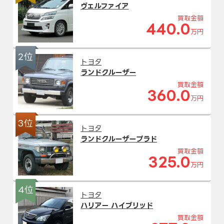
ヴェルファイア
買取金額
440.0
万円
2位
トヨタ
ランドクルーザー
買取金額
360.0
万円
3位
トヨタ
ランドクルーザープラド
買取金額
325.0
万円
4位
トヨタ
ハリアー ハイブリッド
買取金額