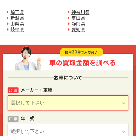
埼玉県
神奈川県
新潟県
富山県
山梨県
静岡県
岐阜県
愛知県
20
簡単
秒で入力完了!
車の買取金額を
調べる
お車について
メーカー・車種
必 須
年 式
任 意