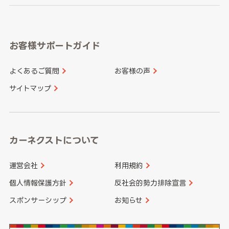
岐阜県
静岡県
奈良県
三重県
岡山県
広島県
福岡県
佐賀県
愛知県
和歌山県
お客様サポートガイド
山口県
徳島県
長崎県
熊本県
よくあるご質問
お客様の声
香川県
愛媛県
大分県
宮崎県
サイトマップ
高知県
鹿児島県
沖縄県
カーネクストについて
運営会社
利用規約
個人情報保護方針
反社会的勢力排除宣言
スポンサーシップ
お知らせ