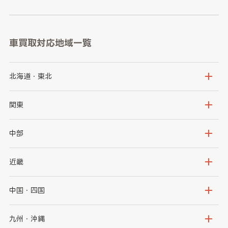
車買取対応地域一覧
北海道・東北
北海道
青森県
関東
岩手県
宮城県
茨城県
栃木県
中部
秋田県
山形県
群馬県
埼玉県
新潟県
富山県
近畿
福島県
千葉県
東京都
石川県
福井県
大阪府
兵庫県
中国・四国
神奈川県
山梨県
長野県
京都府
滋賀県
鳥取県
島根県
九州・沖縄