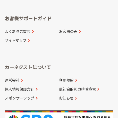
岐阜県
静岡県
奈良県
三重県
岡山県
広島県
福岡県
佐賀県
愛知県
和歌山県
お客様サポートガイド
山口県
徳島県
長崎県
熊本県
よくあるご質問
お客様の声
香川県
愛媛県
大分県
宮崎県
サイトマップ
高知県
鹿児島県
沖縄県
カーネクストについて
運営会社
利用規約
個人情報保護方針
反社会的勢力排除宣言
スポンサーシップ
お知らせ