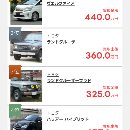
ヴェルファイア
買取金額
440.0
万円
2位
トヨタ
ランドクルーザー
買取金額
360.0
万円
3位
トヨタ
ランドクルーザープラド
買取金額
325.0
万円
4位
トヨタ
ハリアー ハイブリッド
買取金額