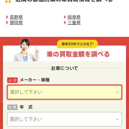
長野県
岐阜県
静岡県
三重県
20
簡単
秒で入力完了!
車の買取金額を
調べる
お車について
メーカー・車種
必 須
年 式
任 意