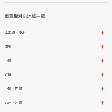
車買取対応地域一覧
北海道・東北
北海道
青森県
関東
岩手県
宮城県
茨城県
栃木県
中部
秋田県
山形県
群馬県
埼玉県
新潟県
富山県
近畿
福島県
千葉県
東京都
石川県
福井県
大阪府
兵庫県
中国・四国
神奈川県
山梨県
長野県
京都府
滋賀県
鳥取県
島根県
九州・沖縄