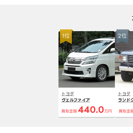
1位
2位
トヨタ
トヨタ
ヴェルファイア
ランド
440.0
買取金額
万円
買取金