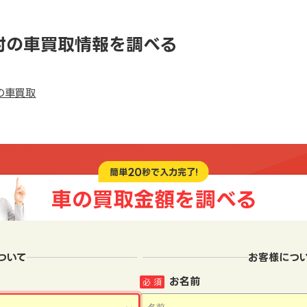
村の車買取情報を調べる
の車買取
20
簡単
秒で入力完了!
車の買取金額を
調べる
ついて
お客様につ
お名前
必 須