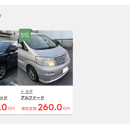
グ
5位
トヨタ
ッド
アルファード
.0
260.0
万円
買取金額
万円