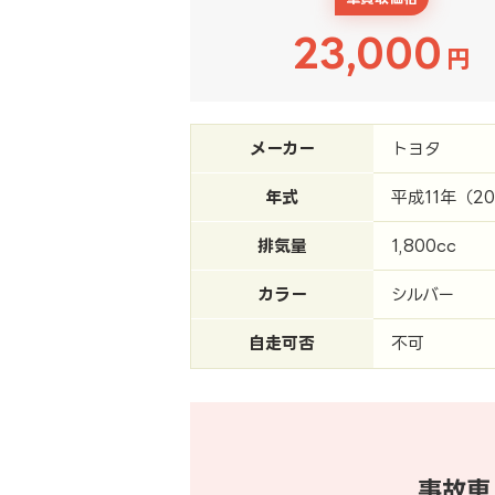
23,000
円
メーカー
トヨタ
年式
平成11年（2
排気量
1,800cc
カラー
シルバー
自走可否
不可
事故車