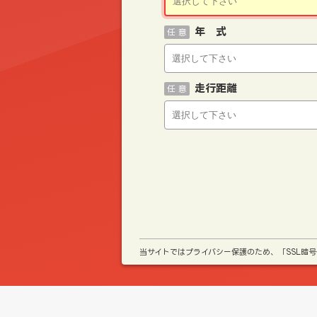
年 式
任 意
走行距離
任 意
当サイトではプライバシー保護のため、「SSL暗