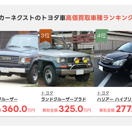
カーネクストのトヨタ車
高価買取車種ランキン
3位
4位
トヨタ
トヨタ
クルーザー
ランドクルーザープラド
ハリアー ハイブリ
360.0
325.0
277
額
万円
買取金額
万円
買取金額