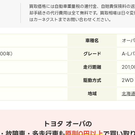
買取価格には自動車重量税の還付金、自賠責保険料の返
却手続きの代行費用は全て無料です。買取相場は日々変
はカーネクストまでお問い合わせください。
車種名
オーパ
000年）
グレード
A-L
走行距離
201,
駆動方式
2WD
地域
北海
トヨタ オーパの
・故障車・多走行車も
原則0円以上
で買い取