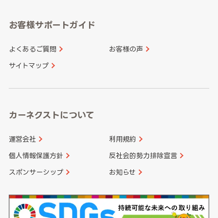
愛知県
和歌山県
お客様サポートガイド
山口県
徳島県
長崎県
熊本県
よくあるご質問
お客様の声
香川県
愛媛県
大分県
宮崎県
サイトマップ
高知県
鹿児島県
沖縄県
カーネクストについて
運営会社
利用規約
個人情報保護方針
反社会的勢力排除宣言
スポンサーシップ
お知らせ