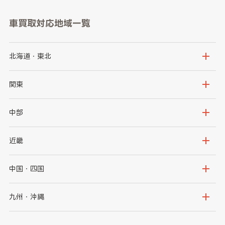
車買取対応地域一覧
北海道・東北
北海道
青森県
関東
岩手県
宮城県
茨城県
栃木県
中部
秋田県
山形県
群馬県
埼玉県
新潟県
富山県
近畿
福島県
千葉県
東京都
石川県
福井県
大阪府
兵庫県
中国・四国
神奈川県
山梨県
長野県
京都府
滋賀県
鳥取県
島根県
九州・沖縄
岐阜県
静岡県
奈良県
三重県
岡山県
広島県
福岡県
佐賀県