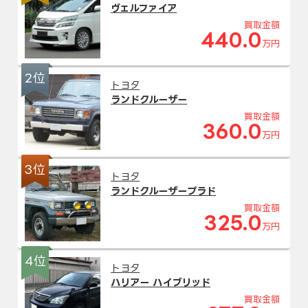
ヴェルファイア
買取金額
440.0
万円
2位
トヨタ
ランドクルーザー
買取金額
360.0
万円
3位
トヨタ
ランドクルーザープラド
買取金額
325.0
万円
4位
トヨタ
ハリアー ハイブリッド
買取金額