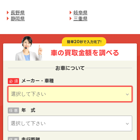
長野県
岐阜県
静岡県
三重県
20
簡単
秒で入力完了!
車の買取金額を
調べる
お車について
メーカー・車種
必 須
年 式
任 意
走行距離
任 意