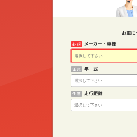
お車に
メーカー・車種
必 須
年 式
任 意
走行距離
任 意