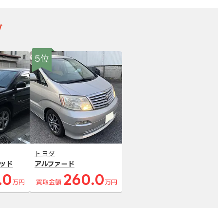
グ
5位
トヨタ
ッド
アルファード
.0
260.0
万円
買取金額
万円