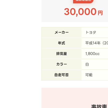
30,000
円
メーカー
トヨタ
年式
平成14年（2
排気量
1,800cc
カラー
白
自走可否
可能
事故車