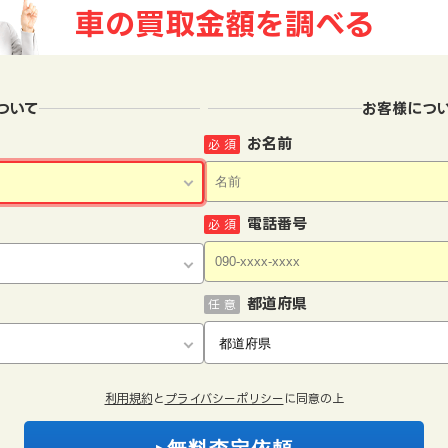
車の買取金額を
調べる
ついて
お客様につ
お名前
必 須
電話番号
必 須
都道府県
任 意
利用規約
と
プライバシーポリシー
に同意の上