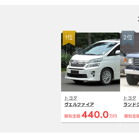
1位
2位
トヨタ
トヨタ
ヴェルファイア
ランド
440.0
買取金額
万円
買取金