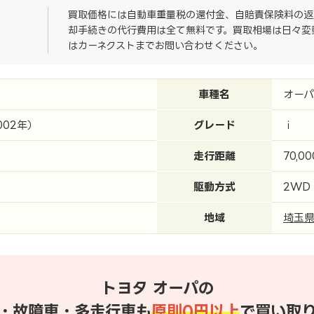
買取価格には自動車重量税の還付金、自賠責保険料の返
却手続きの代行費用は全て無料です。買取相場は日々変
はカーネクストまでお問い合わせください。
車種名
オーパ
002年）
グレード
ｉ
走行距離
70,0
駆動方式
2WD
地域
埼玉
トヨタ オーパの
・故障車・多走行車も
原則0円以上
で買い取