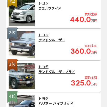
1位
トヨタ
ヴェルファイア
買取金額
440.0
万円
2位
トヨタ
ランドクルーザー
買取金額
360.0
万円
3位
トヨタ
ランドクルーザープラド
買取金額
325.0
万円
4位
トヨタ
ハリアー ハイブリッド