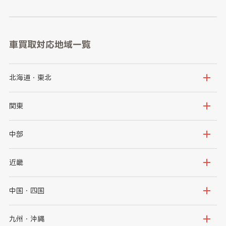
車買取対応地域一覧
北海道・東北
北海道
青森県
関東
岩手県
宮城県
茨城県
栃木県
中部
秋田県
山形県
群馬県
埼玉県
新潟県
富山県
近畿
福島県
千葉県
東京都
石川県
福井県
大阪府
兵庫県
中国・四国
神奈川県
山梨県
長野県
京都府
滋賀県
鳥取県
島根県
九州・沖縄