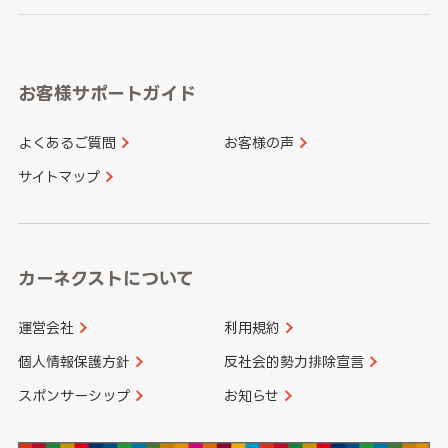
岐阜県
静岡県
奈良県
三重県
岡山県
広島県
福岡県
佐賀県
愛知県
和歌山県
お客様サポートガイド
山口県
徳島県
長崎県
熊本県
よくあるご質問
お客様の声
香川県
愛媛県
大分県
宮崎県
サイトマップ
高知県
鹿児島県
沖縄県
カーネクストについて
運営会社
利用規約
個人情報保護方針
反社会的勢力排除宣言
スポンサーシップ
お知らせ