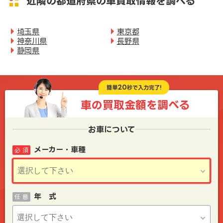
近隣の都道府県の車買取情報を調べる
埼玉県
東京都
神奈川県
長野県
静岡県
20
簡単
秒で入力完了!
車の買取金額を
調べる
お車について
メーカー・車種
必 須
年 式
任 意