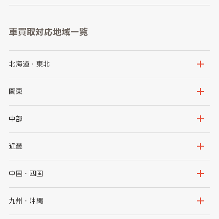
車買取対応地域一覧
北海道・東北
北海道
青森県
関東
岩手県
宮城県
茨城県
栃木県
中部
秋田県
山形県
群馬県
埼玉県
新潟県
富山県
近畿
福島県
千葉県
東京都
石川県
福井県
大阪府
兵庫県
中国・四国
神奈川県
山梨県
長野県
京都府
滋賀県
鳥取県
島根県
九州・沖縄