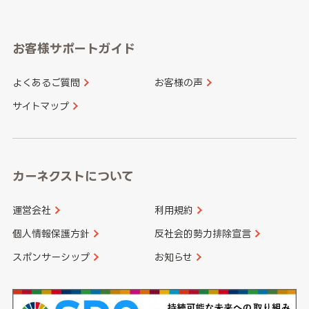
岐阜県
静岡県
奈良県
三重県
岡山県
広島県
福岡県
佐賀県
愛知県
和歌山県
お客様サポートガイド
山口県
徳島県
長崎県
熊本県
よくあるご質問
お客様の声
香川県
愛媛県
大分県
宮崎県
サイトマップ
高知県
鹿児島県
沖縄県
カーネクストについて
運営会社
利用規約
個人情報保護方針
反社会的勢力排除宣言
スポンサーシップ
お知らせ