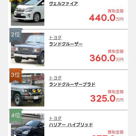
ヴェルファイア
買取金額
440.0
万円
2位
トヨタ
ランドクルーザー
買取金額
360.0
万円
3位
トヨタ
ランドクルーザープラド
買取金額
325.0
万円
4位
トヨタ
ハリアー ハイブリッド
買取金額