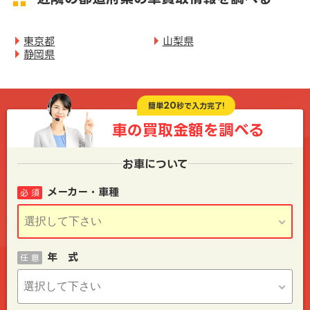
東京都
山梨県
静岡県
20
簡単
秒で入力完了!
車の買取金額を
調べる
お車について
メーカー・車種
必 須
年 式
任 意