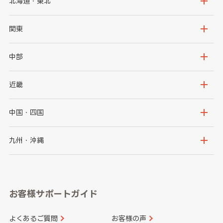
北海道・東北
北海道
青森県
関東
岩手県
宮城県
茨城県
栃木県
中部
秋田県
山形県
群馬県
埼玉県
新潟県
富山県
近畿
福島県
千葉県
東京都
石川県
福井県
大阪府
兵庫県
中国・四国
神奈川県
山梨県
長野県
京都府
滋賀県
鳥取県
島根県
九州・沖縄
岐阜県
静岡県
奈良県
三重県
岡山県
広島県
福岡県
佐賀県
愛知県
和歌山県
お客様サポートガイド
山口県
徳島県
長崎県
熊本県
よくあるご質問
お客様の声
香川県
愛媛県
大分県
宮崎県