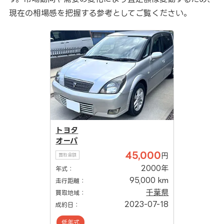
現在の相場感を把握する参考としてご覧ください。
トヨタ
オーパ
45,000
円
買取金額
2000年
年式：
95,000 km
走行距離：
千葉県
買取地域：
2023-07-18
成約日：
低年式