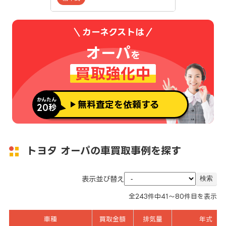
カーネクストは
オーパ
を
買取強化中
かんたん
無料査定を依頼する
20秒
トヨタ オーパの車買取事例を探す
表示並び替え
全
243
件中
41～80
件目を表示
車種
買取金額
排気量
年式