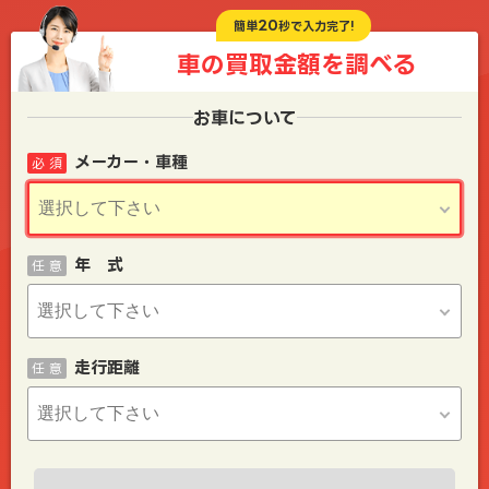
20
簡単
秒で入力完了!
車の買取金額を
調べる
お車について
メーカー・車種
必 須
年 式
任 意
走行距離
任 意