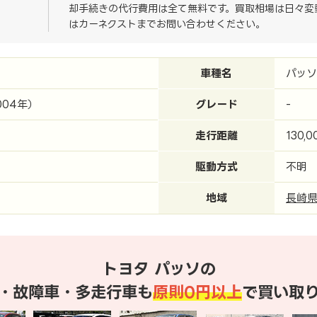
却手続きの代行費用は全て無料です。買取相場は日々変
はカーネクストまでお問い合わせください。
車種名
パッソ
004年）
グレード
-
走行距離
130,0
駆動方式
不明
地域
長崎
トヨタ パッソの
・故障車・多走行車も
原則0円以上
で買い取