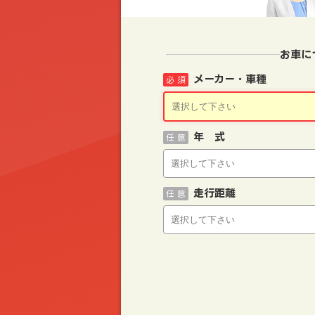
お車に
メーカー・車種
必 須
年 式
任 意
走行距離
任 意