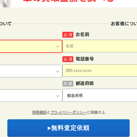
ついて
お客様につ
お名前
必 須
電話番号
必 須
都道府県
任 意
利用規約
と
プライバシーポリシー
に同意の上