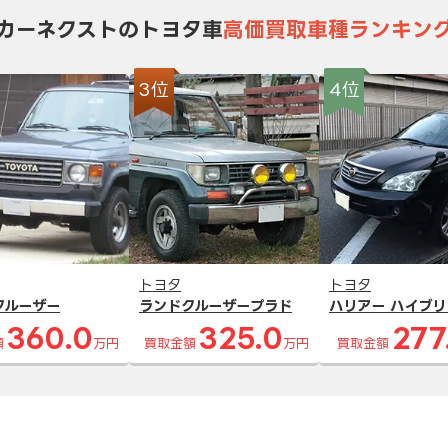
カーネクストのトヨタ車
高価買取車種ランキン
3位
4位
トヨタ
トヨタ
クルーザー
ランドクルーザープラド
ハリアー ハイブリ
360.0
325.0
277
額
万円
買取金額
万円
買取金額