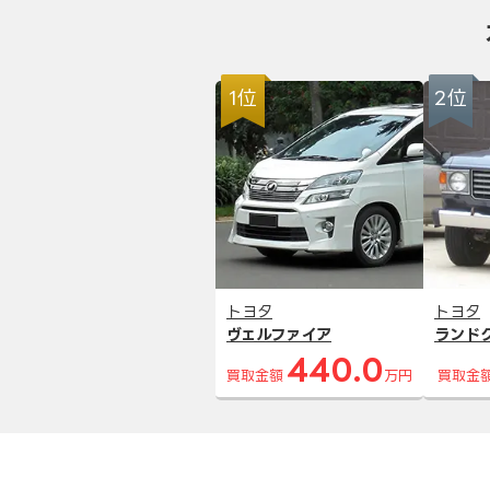
1位
2位
トヨタ
トヨタ
ヴェルファイア
ランド
440.0
買取金額
万円
買取金