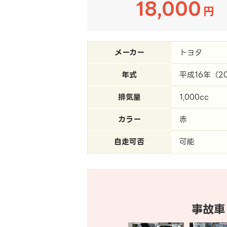
18,000
円
メーカー
トヨタ
年式
平成16年（2
排気量
1,000cc
カラー
赤
自走可否
可能
事故車