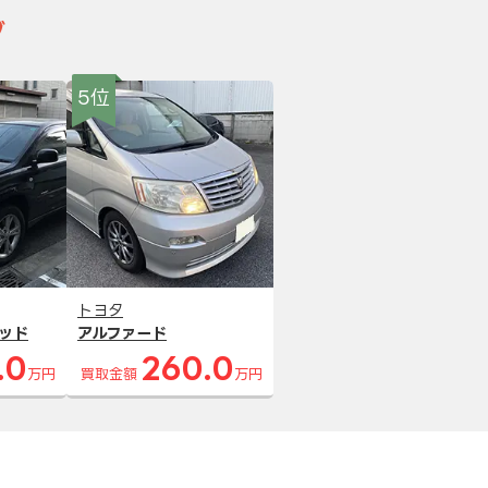
グ
5位
トヨタ
ッド
アルファード
.0
260.0
万円
買取金額
万円