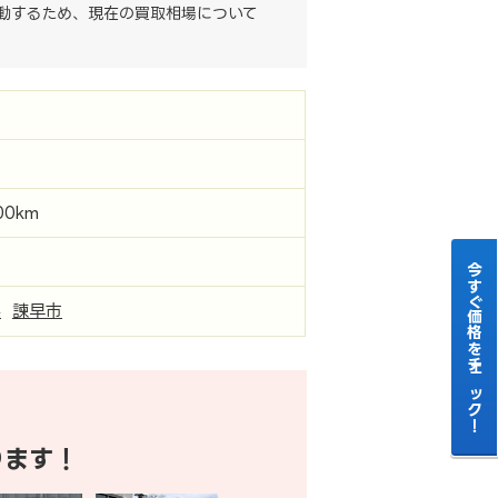
動するため、現在の買取相場について
00km
今すぐ価格をチェック！
県
諫早市
ります！