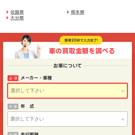
佐賀県
熊本県
大分県
20
簡単
秒で入力完了!
車の買取金額を
調べる
お車について
メーカー・車種
必 須
年 式
任 意
走行距離
任 意