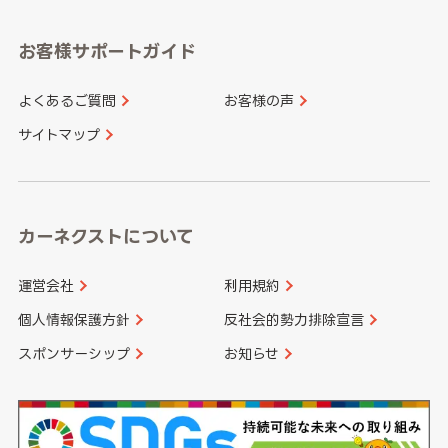
愛知県
和歌山県
お客様サポートガイド
山口県
徳島県
長崎県
熊本県
よくあるご質問
お客様の声
香川県
愛媛県
大分県
宮崎県
サイトマップ
高知県
鹿児島県
沖縄県
カーネクストについて
運営会社
利用規約
個人情報保護方針
反社会的勢力排除宣言
スポンサーシップ
お知らせ