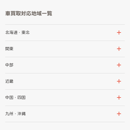
車買取対応地域一覧
北海道・東北
北海道
青森県
関東
岩手県
宮城県
茨城県
栃木県
中部
秋田県
山形県
群馬県
埼玉県
新潟県
富山県
近畿
福島県
千葉県
東京都
石川県
福井県
大阪府
兵庫県
中国・四国
神奈川県
山梨県
長野県
京都府
滋賀県
鳥取県
島根県
九州・沖縄
岐阜県
静岡県
奈良県
三重県
岡山県
広島県
福岡県
佐賀県