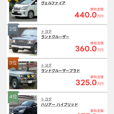
ヴェルファイア
買取金額
440.0
万円
2位
トヨタ
ランドクルーザー
買取金額
360.0
万円
3位
トヨタ
ランドクルーザープラド
買取金額
325.0
万円
4位
トヨタ
ハリアー ハイブリッド
買取金額