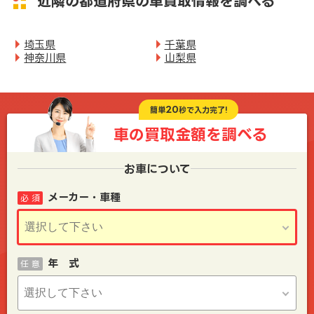
近隣の都道府県の車買取情報を調べる
埼玉県
千葉県
神奈川県
山梨県
20
簡単
秒で入力完了!
車の買取金額を
調べる
お車について
メーカー・車種
必 須
年 式
任 意