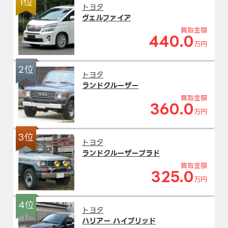
1位
トヨタ
ヴェルファイア
買取金額
440.0
万円
2位
トヨタ
ランドクルーザー
買取金額
360.0
万円
3位
トヨタ
ランドクルーザープラド
買取金額
325.0
万円
4位
トヨタ
ハリアー ハイブリッド