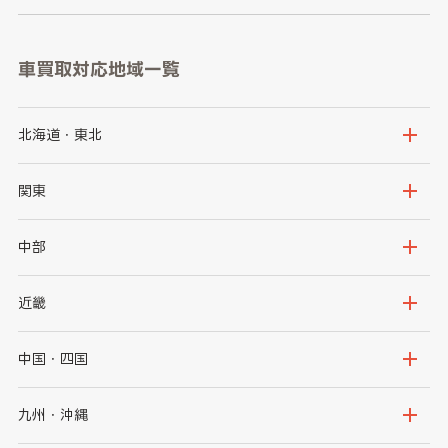
車買取対応地域一覧
北海道・東北
北海道
青森県
関東
岩手県
宮城県
茨城県
栃木県
中部
秋田県
山形県
群馬県
埼玉県
新潟県
富山県
近畿
福島県
千葉県
東京都
石川県
福井県
大阪府
兵庫県
中国・四国
神奈川県
山梨県
長野県
京都府
滋賀県
鳥取県
島根県
九州・沖縄