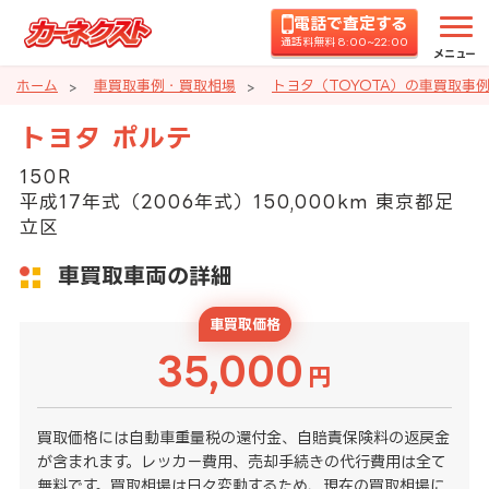
電話で査定する
通話料無料 8:00~22:00
メニュー
ホーム
車買取事例・買取相場
トヨタ（TOYOTA）の車買取事
トヨタ ポルテ
150R
平成17年式（2006年式）150,000km 東京都足
立区
車買取車両の詳細
車買取価格
35,000
円
買取価格には自動車重量税の還付金、自賠責保険料の返戻金
が含まれます。レッカー費用、売却手続きの代行費用は全て
無料です。買取相場は日々変動するため、現在の買取相場に