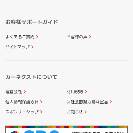
岐阜県
静岡県
奈良県
三重県
岡山県
広島県
福岡県
佐賀県
愛知県
和歌山県
お客様サポートガイド
山口県
徳島県
長崎県
熊本県
よくあるご質問
お客様の声
香川県
愛媛県
大分県
宮崎県
サイトマップ
高知県
鹿児島県
沖縄県
カーネクストについて
運営会社
利用規約
個人情報保護方針
反社会的勢力排除宣言
スポンサーシップ
お知らせ