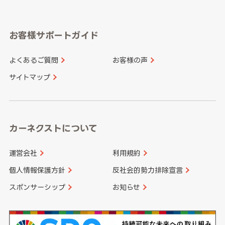
岐阜県
静岡県
奈良県
三重県
岡山県
広島県
福岡県
佐賀県
愛知県
和歌山県
お客様サポートガイド
山口県
徳島県
長崎県
熊本県
よくあるご質問
お客様の声
香川県
愛媛県
大分県
宮崎県
サイトマップ
高知県
鹿児島県
沖縄県
カーネクストについて
運営会社
利用規約
個人情報保護方針
反社会的勢力排除宣言
スポンサーシップ
お知らせ