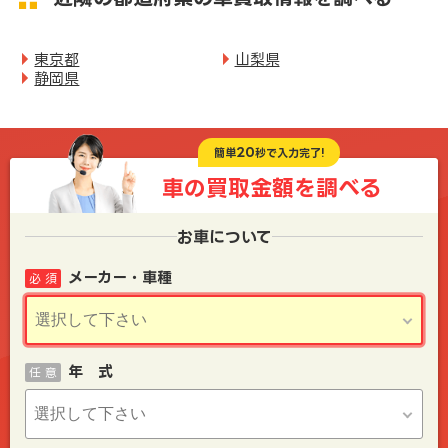
東京都
山梨県
静岡県
20
簡単
秒で入力完了!
車の買取金額を
調べる
お車について
メーカー・車種
必 須
年 式
任 意