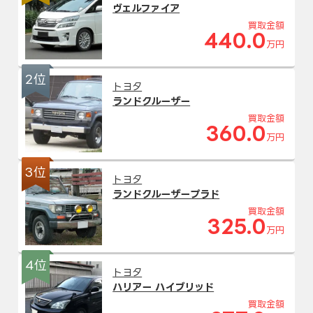
ヴェルファイア
買取金額
440.0
万円
2位
トヨタ
ランドクルーザー
買取金額
360.0
万円
3位
トヨタ
ランドクルーザープラド
買取金額
325.0
万円
4位
トヨタ
ハリアー ハイブリッド
買取金額