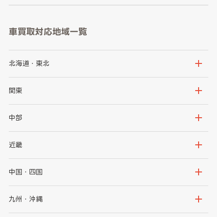
車買取対応地域一覧
北海道・東北
北海道
青森県
関東
岩手県
宮城県
茨城県
栃木県
中部
秋田県
山形県
群馬県
埼玉県
新潟県
富山県
近畿
福島県
千葉県
東京都
石川県
福井県
大阪府
兵庫県
中国・四国
神奈川県
山梨県
長野県
京都府
滋賀県
鳥取県
島根県
九州・沖縄