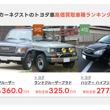
カーネクストのトヨタ車
高価買取車種ランキン
3位
4位
トヨタ
トヨタ
クルーザー
ランドクルーザープラド
ハリアー ハイブリ
360.0
325.0
277
額
万円
買取金額
万円
買取金額