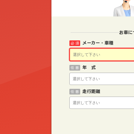
お車に
メーカー・車種
必 須
年 式
任 意
走行距離
任 意