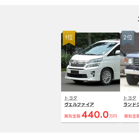
1位
2位
トヨタ
トヨタ
ヴェルファイア
ランド
440.0
買取金額
万円
買取金