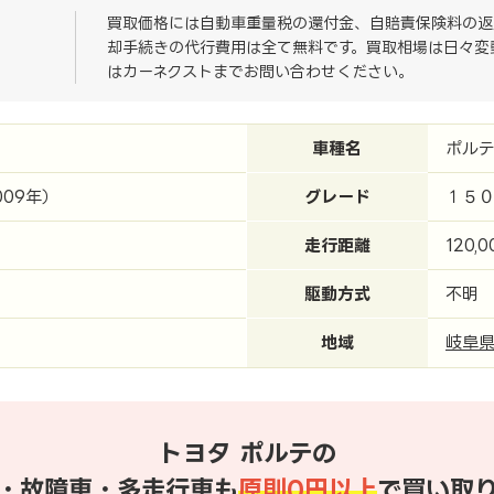
買取価格には自動車重量税の還付金、自賠責保険料の返
却手続きの代行費用は全て無料です。買取相場は日々変
はカーネクストまでお問い合わせください。
車種名
ポル
009年）
グレード
１５
走行距離
120,
駆動方式
不明
地域
岐阜
トヨタ ポルテの
・故障車・多走行車も
原則0円以上
で買い取