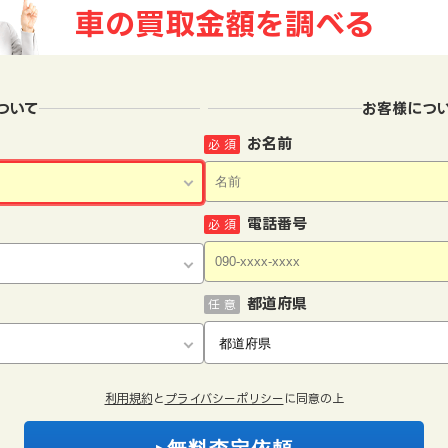
車の買取金額を
調べる
ついて
お客様につ
お名前
必 須
電話番号
必 須
都道府県
任 意
利用規約
と
プライバシーポリシー
に同意の上