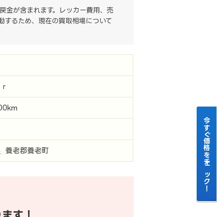
戻金が含まれます。レッカー費用、売
動するため、現在の買取相場について
テ
０ｒ
000km
今すぐ価格をチェック！
県
養老郡養老町
ります！