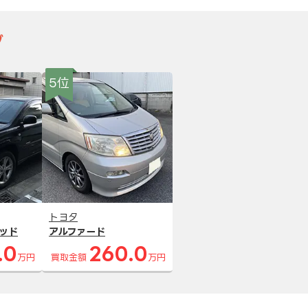
グ
5位
トヨタ
ッド
アルファード
.0
260.0
万円
買取金額
万円