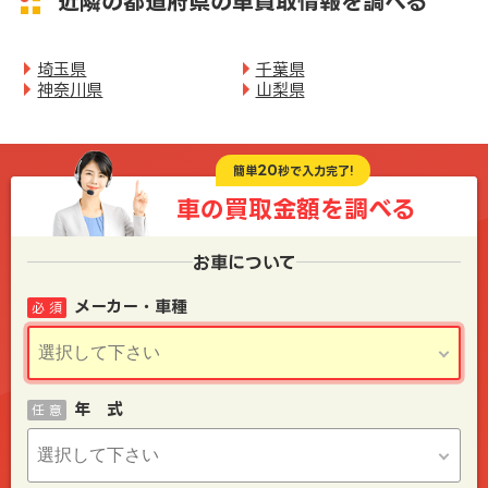
近隣の都道府県の車買取情報を調べる
埼玉県
千葉県
神奈川県
山梨県
20
簡単
秒で入力完了!
車の買取金額を
調べる
お車について
メーカー・車種
必 須
年 式
任 意