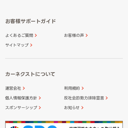
岐阜県
静岡県
奈良県
三重県
岡山県
広島県
福岡県
佐賀県
愛知県
和歌山県
お客様サポートガイド
山口県
徳島県
長崎県
熊本県
よくあるご質問
お客様の声
香川県
愛媛県
大分県
宮崎県
サイトマップ
高知県
鹿児島県
沖縄県
カーネクストについて
運営会社
利用規約
個人情報保護方針
反社会的勢力排除宣言
スポンサーシップ
お知らせ