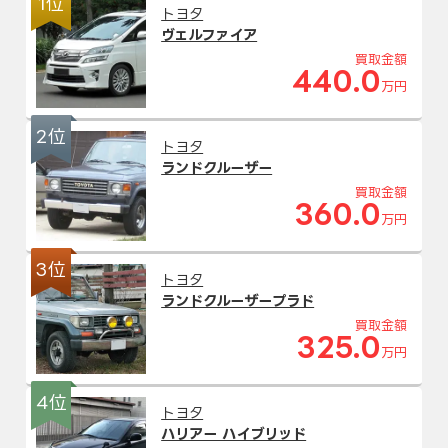
1位
トヨタ
ヴェルファイア
買取金額
440.0
万円
2位
トヨタ
ランドクルーザー
買取金額
360.0
万円
3位
トヨタ
ランドクルーザープラド
買取金額
325.0
万円
4位
トヨタ
ハリアー ハイブリッド