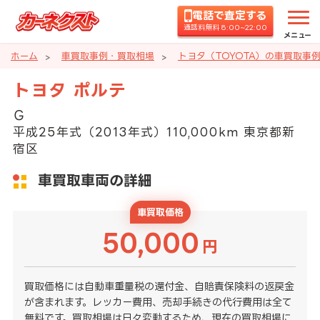
電話で査定する
通話料無料 8:00~22:00
メニュー
ホーム
車買取事例・買取相場
トヨタ（TOYOTA）の車買取事
トヨタ ポルテ
Ｇ
平成25年式（2013年式）110,000km 東京都新
宿区
車買取車両の詳細
車買取価格
50,000
円
買取価格には自動車重量税の還付金、自賠責保険料の返戻金
が含まれます。レッカー費用、売却手続きの代行費用は全て
無料です。買取相場は日々変動するため、現在の買取相場に