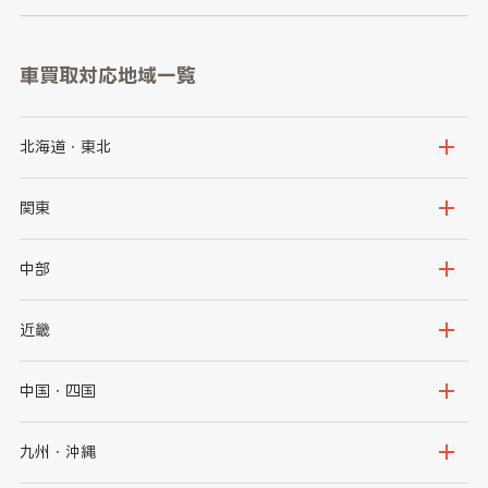
車買取対応地域一覧
北海道・東北
北海道
青森県
関東
岩手県
宮城県
茨城県
栃木県
中部
秋田県
山形県
群馬県
埼玉県
新潟県
富山県
近畿
福島県
千葉県
東京都
石川県
福井県
大阪府
兵庫県
中国・四国
神奈川県
山梨県
長野県
京都府
滋賀県
鳥取県
島根県
九州・沖縄