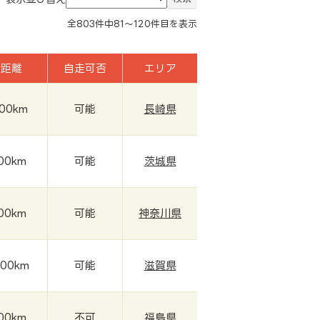
全
803
件中
81～120
件目を表示
行距離
自走可否
エリア
000km
可能
長崎県
000km
可能
茨城県
000km
可能
神奈川県
000km
可能
滋賀県
000km
不可
福島県