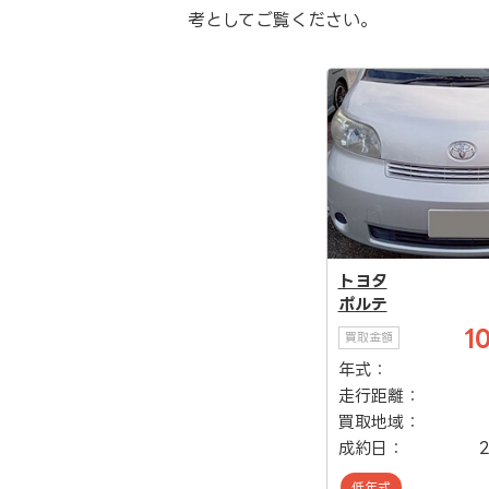
考としてご覧ください。
トヨタ
ポルテ
1
買取金額
年式：
走行距離：
買取地域：
成約日：
2
低年式