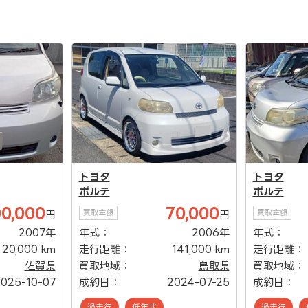
トヨタ
トヨタ
ポルテ
ポルテ
00,000
70,000
買取金額
買取金額
円
円
2007年
年式：
2006年
年式：
20,000 km
走行距離：
141,000 km
走行距離：
佐賀県
買取地域：
鳥取県
買取地域：
025-10-07
成約日：
2024-07-25
成約日：
過走行
低年式
過走行