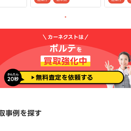
カーネクストは
ポルテ
を
買取強化中
かんたん
無料査定を依頼する
20秒
取事例を探す