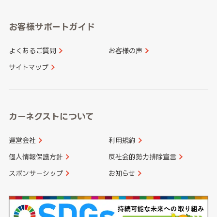
福岡県
佐賀県
愛知県
和歌山県
お客様サポートガイド
山口県
徳島県
長崎県
熊本県
よくあるご質問
お客様の声
香川県
愛媛県
大分県
宮崎県
サイトマップ
高知県
鹿児島県
沖縄県
カーネクストについて
運営会社
利用規約
個人情報保護方針
反社会的勢力排除宣言
スポンサーシップ
お知らせ