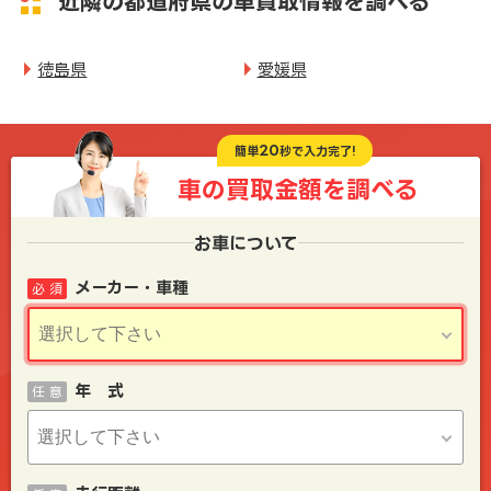
近隣の都道府県の車買取情報を調べる
徳島県
愛媛県
20
簡単
秒で入力完了!
車の買取金額を
調べる
お車について
メーカー・車種
必 須
年 式
任 意