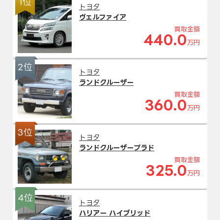
1位
トヨタ
ヴェルファイア
買取金額
440.0
万円
2位
トヨタ
ランドクルーザー
買取金額
360.0
万円
3位
トヨタ
ランドクルーザープラド
買取金額
325.0
万円
4位
トヨタ
ハリアー ハイブリッド