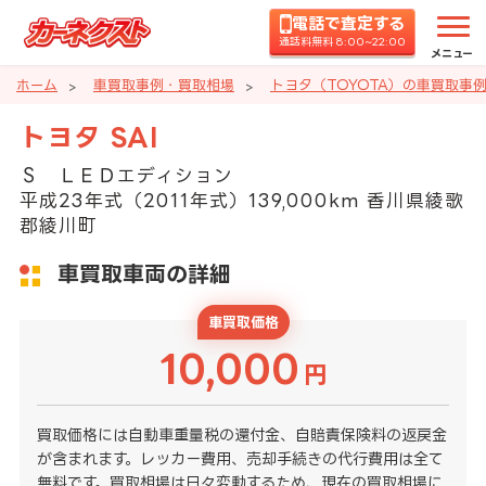
電話で査定する
通話料無料 8:00~22:00
メニュー
ホーム
車買取事例・買取相場
トヨタ（TOYOTA）の車買取事
トヨタ SAI
Ｓ ＬＥＤエディション
平成23年式（2011年式）139,000km 香川県綾歌
郡綾川町
車買取車両の詳細
車買取価格
10,000
円
買取価格には自動車重量税の還付金、自賠責保険料の返戻金
が含まれます。レッカー費用、売却手続きの代行費用は全て
無料です。買取相場は日々変動するため、現在の買取相場に