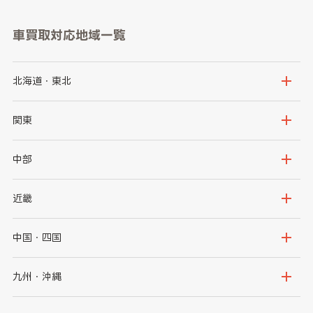
車買取対応地域一覧
北海道・東北
北海道
青森県
関東
岩手県
宮城県
茨城県
栃木県
中部
秋田県
山形県
群馬県
埼玉県
新潟県
富山県
近畿
福島県
千葉県
東京都
石川県
福井県
大阪府
兵庫県
中国・四国
神奈川県
山梨県
長野県
京都府
滋賀県
鳥取県
島根県
九州・沖縄
岐阜県
静岡県
奈良県
三重県
岡山県
広島県