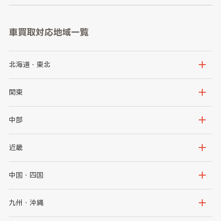
車買取対応地域一覧
北海道・東北
北海道
青森県
関東
岩手県
宮城県
茨城県
栃木県
中部
秋田県
山形県
群馬県
埼玉県
新潟県
富山県
近畿
福島県
千葉県
東京都
石川県
福井県
大阪府
兵庫県
中国・四国
神奈川県
山梨県
長野県
京都府
滋賀県
鳥取県
島根県
九州・沖縄