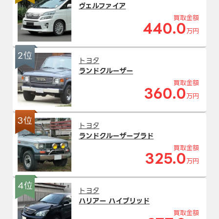
ヴェルファイア
買取金額
440.0
万円
2位
トヨタ
ランドクルーザー
買取金額
360.0
万円
3位
トヨタ
ランドクルーザープラド
買取金額
325.0
万円
4位
トヨタ
ハリアー ハイブリッド
買取金額