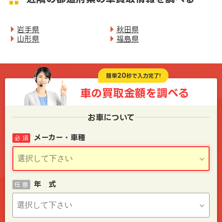
岩手県
秋田県
山形県
福島県
20
簡単
秒で入力完了!
車の買取金額を
調べる
お車について
メーカー・車種
必 須
年 式
任 意