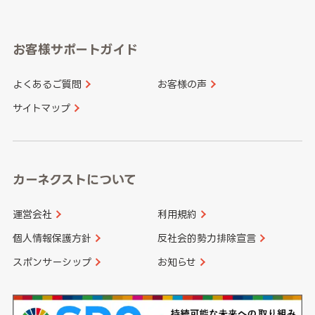
岐阜県
静岡県
奈良県
三重県
岡山県
広島県
福岡県
佐賀県
愛知県
和歌山県
お客様サポートガイド
山口県
徳島県
長崎県
熊本県
よくあるご質問
お客様の声
香川県
愛媛県
大分県
宮崎県
サイトマップ
高知県
鹿児島県
沖縄県
カーネクストについて
運営会社
利用規約
個人情報保護方針
反社会的勢力排除宣言
スポンサーシップ
お知らせ