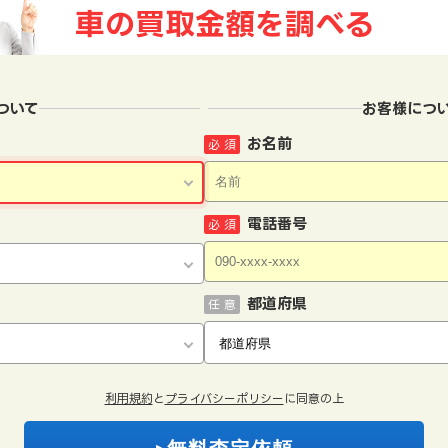
車の買取金額を
調べる
ついて
お客様につ
お名前
必 須
電話番号
必 須
都道府県
任 意
利用規約
と
プライバシーポリシー
に同意の上