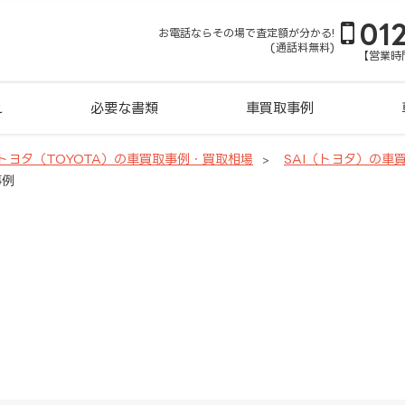
01
お電話ならその場で査定額が分かる!
(通話料無料)
【営業時間
れ
必要な書類
車買取事例
トヨタ（TOYOTA）の車買取事例・買取相場
SAI（トヨタ）の車
事例