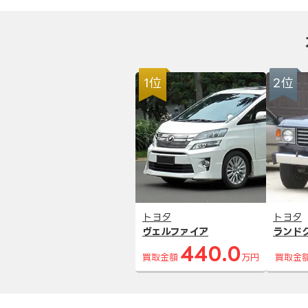
1位
2位
トヨタ
トヨタ
ヴェルファイア
ランド
440.0
買取金額
万円
買取金