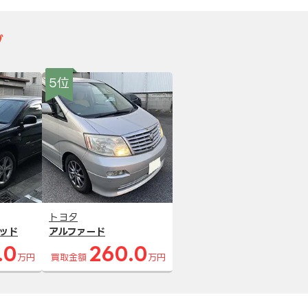
グ
5位
トヨタ
ッド
アルファード
.0
260.0
万円
買取金額
万円