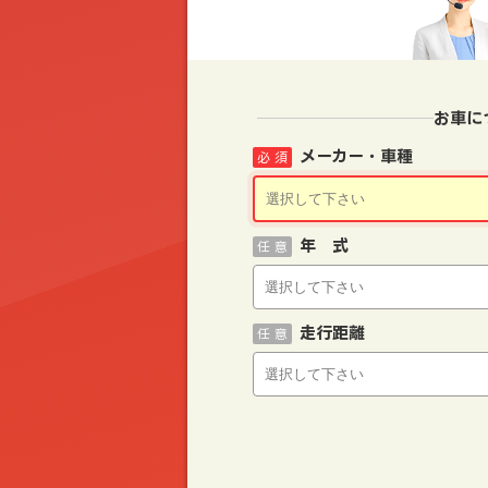
お車に
メーカー・車種
必 須
年 式
任 意
走行距離
任 意