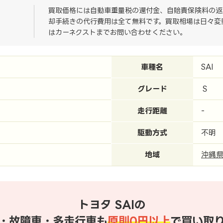
買取価格には自動車重量税の還付金、自賠責保険料の返
却手続きの代行費用は全て無料です。買取相場は日々変
はカーネクストまでお問い合わせください。
車種名
SAI
グレード
Ｓ
走行距離
-
駆動方式
不明
地域
沖縄
トヨタ SAIの
・故障車・多走行車も
原則0円以上
で買い取