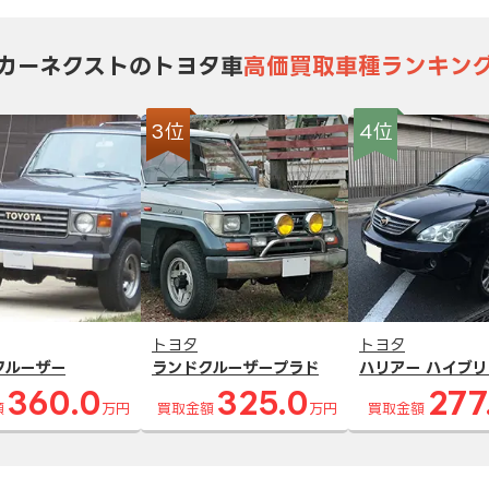
カーネクストのトヨタ車
高価買取車種ランキン
3位
4位
トヨタ
トヨタ
クルーザー
ランドクルーザープラド
ハリアー ハイブリ
360.0
325.0
277
額
万円
買取金額
万円
買取金額