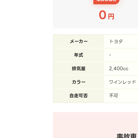
0
円
メーカー
トヨタ
年式
-
排気量
2,400cc
カラー
ワインレッド
自走可否
不可
事故車