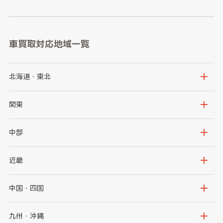
車買取対応地域一覧
北海道・東北
北海道
青森県
関東
岩手県
宮城県
茨城県
栃木県
中部
秋田県
山形県
群馬県
埼玉県
新潟県
富山県
近畿
福島県
千葉県
東京都
石川県
福井県
大阪府
兵庫県
中国・四国
神奈川県
山梨県
長野県
京都府
滋賀県
鳥取県
島根県
九州・沖縄