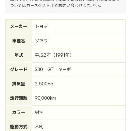
ついてはカーネクストまでお問い合わせください。
メーカー
トヨタ
車種名
ソアラ
年式
平成2年（1991年）
グレード
S30 GT ターボ
排気量
2,500cc
走行距離
90,000km
カラー
紺色
駆動方式
不明