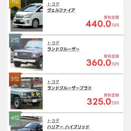
1位
トヨタ
ヴェルファイア
買取金額
440.0
万円
2位
トヨタ
ランドクルーザー
買取金額
360.0
万円
3位
トヨタ
ランドクルーザープラド
買取金額
325.0
万円
4位
トヨタ
ハリアー ハイブリッド