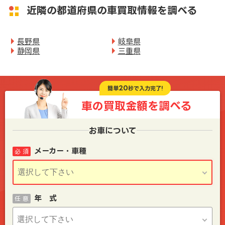
近隣の都道府県の車買取情報を調べる
長野県
岐阜県
静岡県
三重県
20
簡単
秒で入力完了!
車の買取金額を
調べる
お車について
メーカー・車種
必 須
年 式
任 意