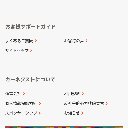
岐阜県
静岡県
奈良県
三重県
岡山県
広島県
福岡県
佐賀県
愛知県
和歌山県
お客様サポートガイド
山口県
徳島県
長崎県
熊本県
よくあるご質問
お客様の声
香川県
愛媛県
大分県
宮崎県
サイトマップ
高知県
鹿児島県
沖縄県
カーネクストについて
運営会社
利用規約
個人情報保護方針
反社会的勢力排除宣言
スポンサーシップ
お知らせ