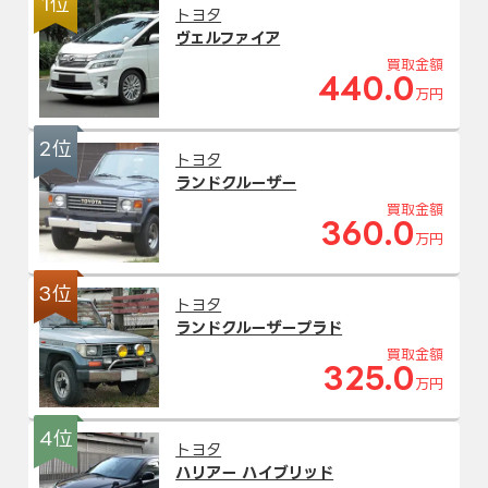
1位
トヨタ
ヴェルファイア
買取金額
440.0
万円
2位
トヨタ
ランドクルーザー
買取金額
360.0
万円
3位
トヨタ
ランドクルーザープラド
買取金額
325.0
万円
4位
トヨタ
ハリアー ハイブリッド