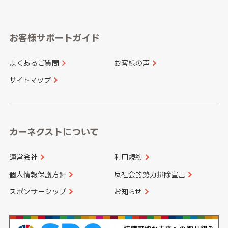
岐阜県
静岡県
奈良県
三重県
岡山県
広島県
福岡県
佐賀県
愛知県
和歌山県
お客様サポートガイド
山口県
徳島県
長崎県
熊本県
よくあるご質問
お客様の声
香川県
愛媛県
大分県
宮崎県
サイトマップ
高知県
鹿児島県
沖縄県
カーネクストについて
運営会社
利用規約
個人情報保護方針
反社会的勢力排除宣言
スポンサーシップ
お知らせ