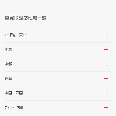
車買取対応地域一覧
北海道・東北
北海道
青森県
関東
岩手県
宮城県
茨城県
栃木県
中部
秋田県
山形県
群馬県
埼玉県
新潟県
富山県
近畿
福島県
千葉県
東京都
石川県
福井県
大阪府
兵庫県
中国・四国
神奈川県
山梨県
長野県
京都府
滋賀県
鳥取県
島根県
九州・沖縄