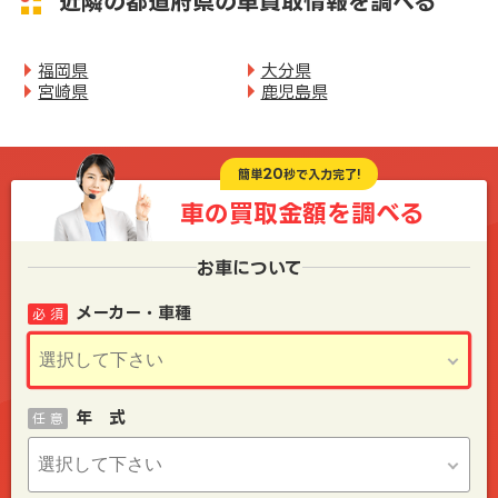
近隣の都道府県の車買取情報を調べる
福岡県
大分県
宮崎県
鹿児島県
20
簡単
秒で入力完了!
車の買取金額を
調べる
お車について
メーカー・車種
必 須
年 式
任 意