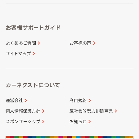
岐阜県
静岡県
奈良県
三重県
岡山県
広島県
福岡県
佐賀県
愛知県
和歌山県
お客様サポートガイド
山口県
徳島県
長崎県
熊本県
よくあるご質問
お客様の声
香川県
愛媛県
大分県
宮崎県
サイトマップ
高知県
鹿児島県
沖縄県
カーネクストについて
運営会社
利用規約
個人情報保護方針
反社会的勢力排除宣言
スポンサーシップ
お知らせ