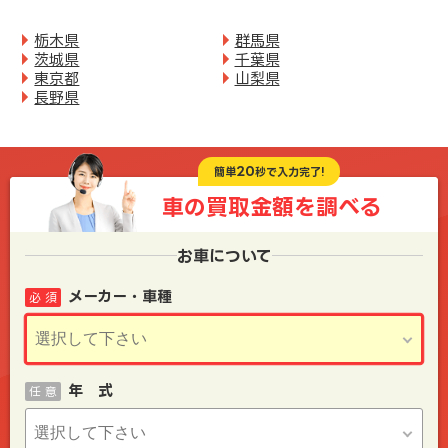
栃木県
群馬県
茨城県
千葉県
東京都
山梨県
長野県
20
簡単
秒で入力完了!
車の買取金額を
調べる
お車について
メーカー・車種
必 須
年 式
任 意