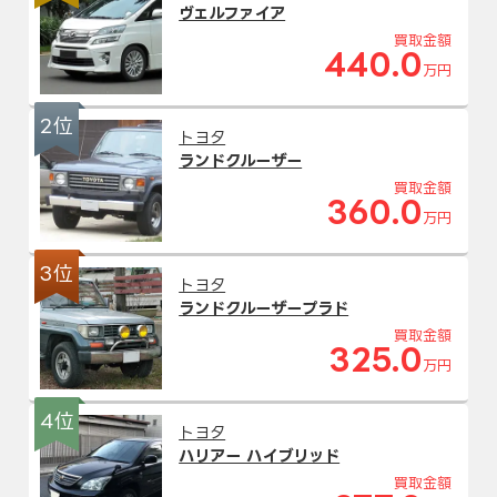
ヴェルファイア
買取金額
440.0
万円
2位
トヨタ
ランドクルーザー
買取金額
360.0
万円
3位
トヨタ
ランドクルーザープラド
買取金額
325.0
万円
4位
トヨタ
ハリアー ハイブリッド
買取金額