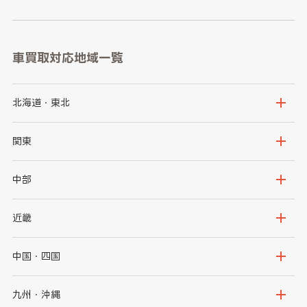
車買取対応地域一覧
北海道・東北
北海道
青森県
関東
岩手県
宮城県
茨城県
栃木県
中部
秋田県
山形県
群馬県
埼玉県
新潟県
富山県
近畿
福島県
千葉県
東京都
石川県
福井県
大阪府
兵庫県
中国・四国
神奈川県
山梨県
長野県
京都府
滋賀県
鳥取県
島根県
九州・沖縄