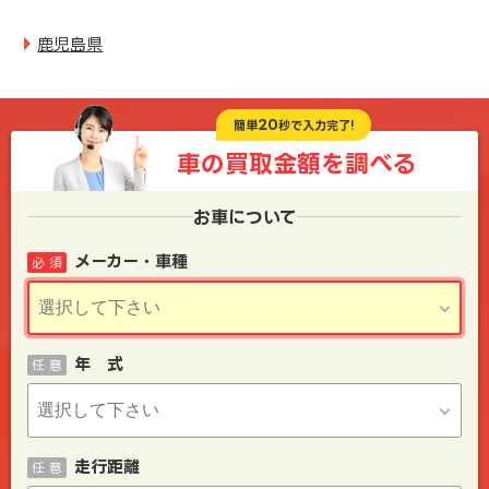
鹿児島県
20
簡単
秒で入力完了!
車の買取金額を
調べる
お車について
メーカー・車種
必 須
年 式
任 意
走行距離
任 意