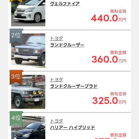
ヴェルファイア
買取金額
440.0
万円
2位
トヨタ
ランドクルーザー
買取金額
360.0
万円
3位
トヨタ
ランドクルーザープラド
買取金額
325.0
万円
4位
トヨタ
ハリアー ハイブリッド
買取金額