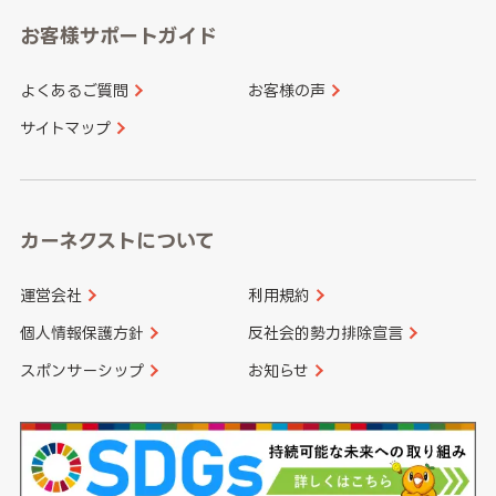
愛知県
和歌山県
お客様サポートガイド
山口県
徳島県
長崎県
熊本県
よくあるご質問
お客様の声
香川県
愛媛県
大分県
宮崎県
サイトマップ
高知県
鹿児島県
沖縄県
カーネクストについて
運営会社
利用規約
個人情報保護方針
反社会的勢力排除宣言
スポンサーシップ
お知らせ