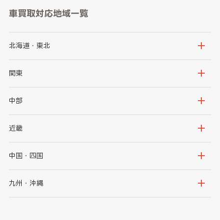
車買取対応地域一覧
北海道・東北
北海道
青森県
関東
岩手県
宮城県
茨城県
栃木県
中部
秋田県
山形県
群馬県
埼玉県
新潟県
富山県
近畿
福島県
千葉県
東京都
石川県
福井県
大阪府
兵庫県
中国・四国
神奈川県
山梨県
長野県
京都府
滋賀県
鳥取県
島根県
九州・沖縄
岐阜県
静岡県
奈良県
三重県
岡山県
広島県
福岡県
佐賀県