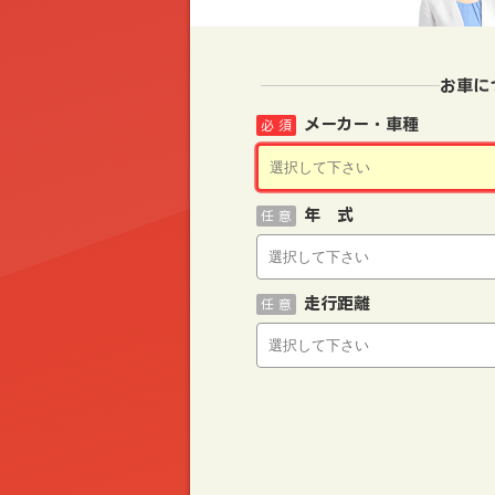
お車に
メーカー・車種
必 須
年 式
任 意
走行距離
任 意