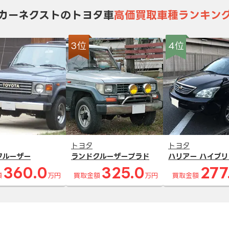
カーネクストのトヨタ車
高価買取車種ランキン
3位
4位
トヨタ
トヨタ
クルーザー
ランドクルーザープラド
ハリアー ハイブリ
360.0
325.0
277
額
万円
買取金額
万円
買取金額