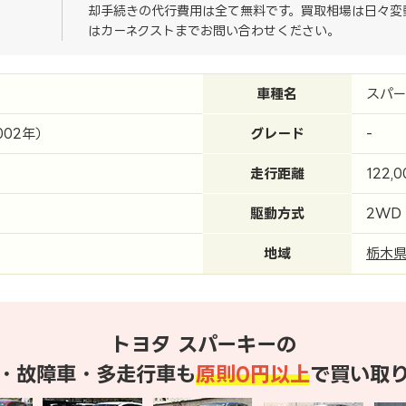
却手続きの代行費用は全て無料です。買取相場は日々変
はカーネクストまでお問い合わせください。
車種名
スパ
002年）
グレード
-
走行距離
122,
駆動方式
2WD
地域
栃木
トヨタ スパーキーの
・故障車・多走行車も
原則0円以上
で買い取