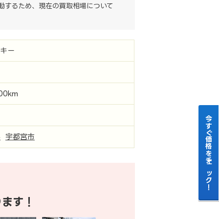
動するため、現在の買取相場について
ーキー
000km
今すぐ価格をチェック！
県
宇都宮市
ります！