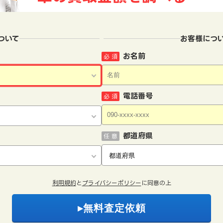
ついて
お客様につ
お名前
必 須
電話番号
必 須
都道府県
任 意
利用規約
と
プライバシーポリシー
に同意の上