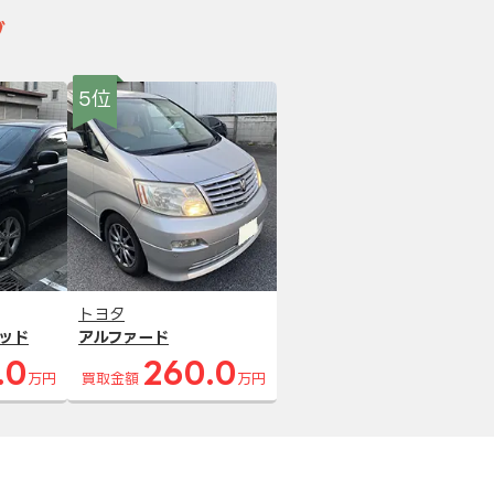
グ
5位
トヨタ
ッド
アルファード
.0
260.0
万円
買取金額
万円