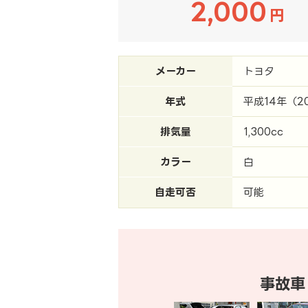
2,000
円
メーカー
トヨタ
年式
平成14年（2
排気量
1,300cc
カラー
白
自走可否
可能
事故車