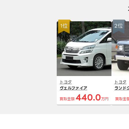
1位
2位
トヨタ
トヨタ
ヴェルファイア
ランド
440.0
買取金額
万円
買取金