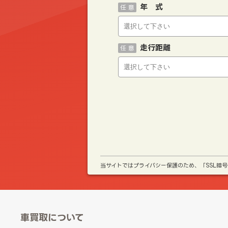
年 式
任 意
走行距離
任 意
当サイトではプライバシー保護のため、「SSL暗
車買取について