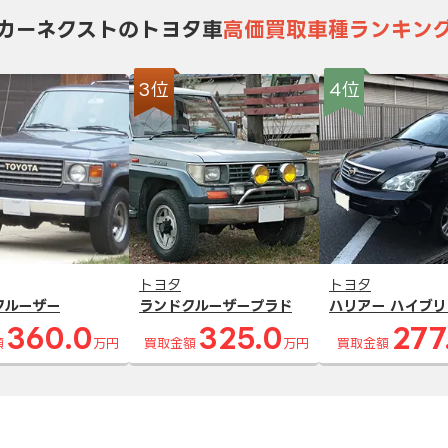
カーネクストのトヨタ車
高価買取車種ランキン
3位
4位
トヨタ
トヨタ
クルーザー
ランドクルーザープラド
ハリアー ハイブリ
360.0
325.0
277
額
万円
買取金額
万円
買取金額