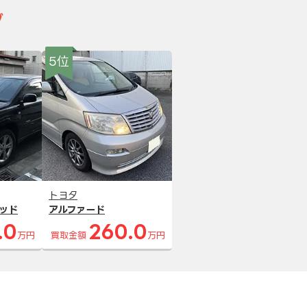
グ
5位
トヨタ
ッド
アルファード
.0
260.0
万円
買取金額
万円