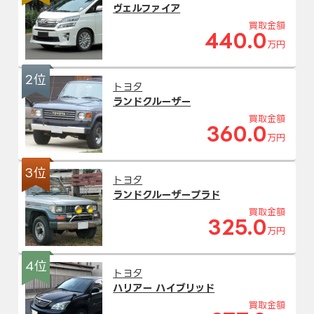
ヴェルファイア
買取金額
440.0
万円
2位
トヨタ
ランドクルーザー
買取金額
360.0
万円
3位
トヨタ
ランドクルーザープラド
買取金額
325.0
万円
4位
トヨタ
ハリアー ハイブリッド
買取金額