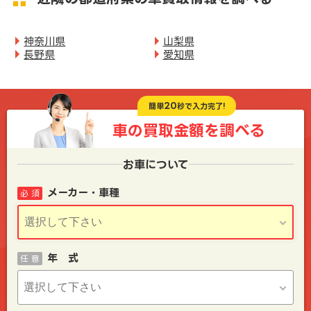
神奈川県
山梨県
長野県
愛知県
20
簡単
秒で入力完了!
車の買取金額を
調べる
お車について
メーカー・車種
必 須
年 式
任 意