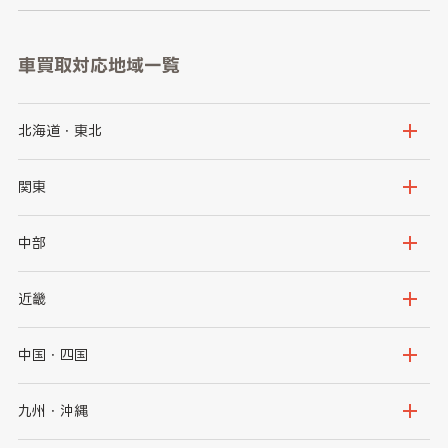
車買取対応地域一覧
北海道・東北
北海道
青森県
関東
岩手県
宮城県
茨城県
栃木県
中部
秋田県
山形県
群馬県
埼玉県
新潟県
富山県
近畿
福島県
千葉県
東京都
石川県
福井県
大阪府
兵庫県
中国・四国
神奈川県
山梨県
長野県
京都府
滋賀県
鳥取県
島根県
九州・沖縄