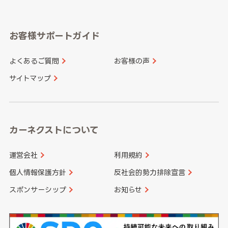
岐阜県
静岡県
奈良県
三重県
岡山県
広島県
福岡県
佐賀県
愛知県
和歌山県
お客様サポートガイド
山口県
徳島県
長崎県
熊本県
よくあるご質問
お客様の声
香川県
愛媛県
大分県
宮崎県
サイトマップ
高知県
鹿児島県
沖縄県
カーネクストについて
運営会社
利用規約
個人情報保護方針
反社会的勢力排除宣言
スポンサーシップ
お知らせ