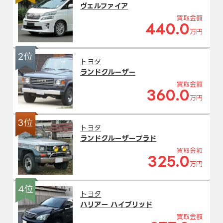
ヴェルファイア
買取金額
440.0
万円
2位
トヨタ
ランドクルーザー
買取金額
360.0
万円
3位
トヨタ
ランドクルーザープラド
買取金額
325.0
万円
4位
トヨタ
ハリアー ハイブリッド
買取金額