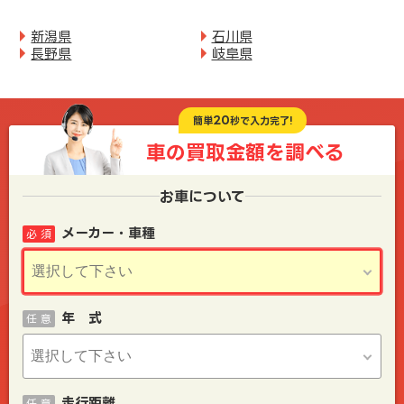
新潟県
石川県
長野県
岐阜県
20
簡単
秒で入力完了!
車の買取金額を
調べる
お車について
メーカー・車種
必 須
年 式
任 意
走行距離
任 意