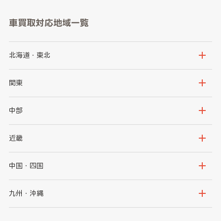
車買取対応地域一覧
北海道・東北
北海道
青森県
関東
岩手県
宮城県
茨城県
栃木県
中部
秋田県
山形県
群馬県
埼玉県
新潟県
富山県
近畿
福島県
千葉県
東京都
石川県
福井県
大阪府
兵庫県
中国・四国
神奈川県
山梨県
長野県
京都府
滋賀県
鳥取県
島根県
九州・沖縄
岐阜県
静岡県
奈良県
三重県
岡山県
広島県
福岡県
佐賀県