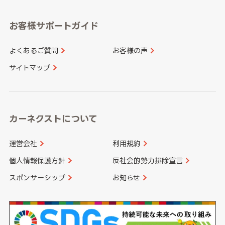
愛知県
和歌山県
お客様サポートガイド
山口県
徳島県
長崎県
熊本県
よくあるご質問
お客様の声
香川県
愛媛県
大分県
宮崎県
サイトマップ
高知県
鹿児島県
沖縄県
カーネクストについて
運営会社
利用規約
個人情報保護方針
反社会的勢力排除宣言
スポンサーシップ
お知らせ