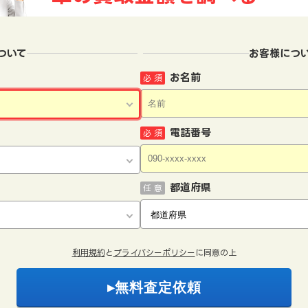
ついて
お客様につ
お名前
必 須
電話番号
必 須
都道府県
任 意
利用規約
と
プライバシーポリシー
に同意の上