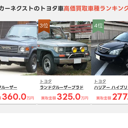
カーネクストのトヨタ車
高価買取車種ランキン
3位
4位
トヨタ
トヨタ
クルーザー
ランドクルーザープラド
ハリアー ハイブリ
360.0
325.0
277
額
万円
買取金額
万円
買取金額