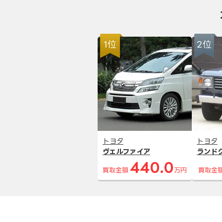
1位
2位
トヨタ
トヨタ
ヴェルファイア
ランド
440.0
買取金額
万円
買取金