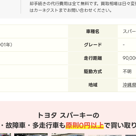
却手続きの代行費用は全て無料です。買取相場は日々変
はカーネクストまでお問い合わせください。
車種名
スパ
001年）
グレード
-
走行距離
90,0
駆動方式
不明
地域
沖縄
トヨタ スパーキーの
・故障車・多走行車も
原則0円以上
で買い取