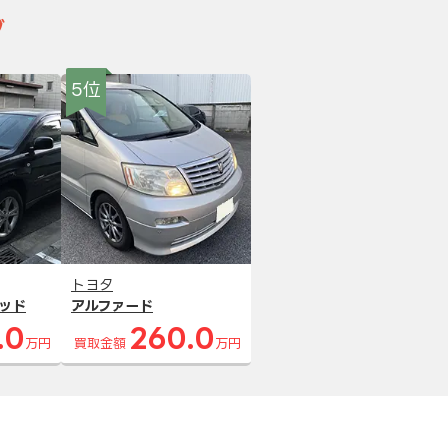
グ
5位
トヨタ
ッド
アルファード
.0
260.0
万円
買取金額
万円