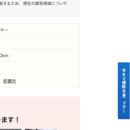
動するため、現在の買取相場について
ーキー
00km
今すぐ価格をチェック！
県
那覇市
ります！