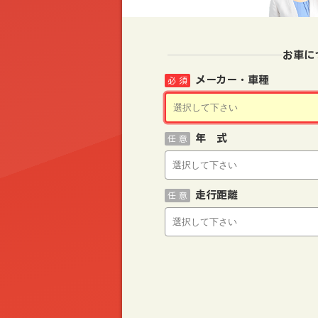
お車に
メーカー・車種
必 須
年 式
任 意
走行距離
任 意