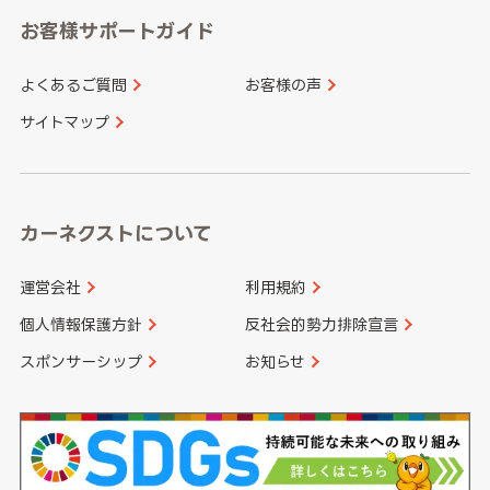
愛知県
和歌山県
お客様サポートガイド
山口県
徳島県
長崎県
熊本県
よくあるご質問
お客様の声
香川県
愛媛県
大分県
宮崎県
サイトマップ
高知県
鹿児島県
沖縄県
カーネクストについて
運営会社
利用規約
個人情報保護方針
反社会的勢力排除宣言
スポンサーシップ
お知らせ