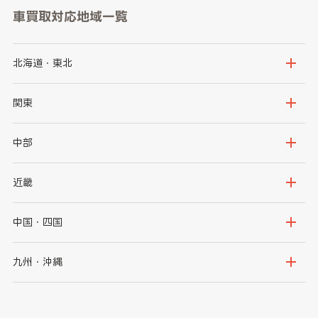
車買取対応地域一覧
北海道・東北
北海道
青森県
関東
岩手県
宮城県
茨城県
栃木県
中部
秋田県
山形県
群馬県
埼玉県
新潟県
富山県
近畿
福島県
千葉県
東京都
石川県
福井県
大阪府
兵庫県
中国・四国
神奈川県
山梨県
長野県
京都府
滋賀県
鳥取県
島根県
九州・沖縄
岐阜県
静岡県
奈良県
三重県
岡山県
広島県
福岡県
佐賀県