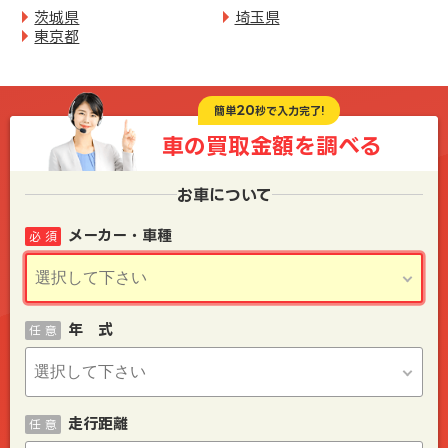
茨城県
埼玉県
東京都
20
簡単
秒で入力完了!
車の買取金額を
調べる
お車について
メーカー・車種
必 須
年 式
任 意
走行距離
任 意