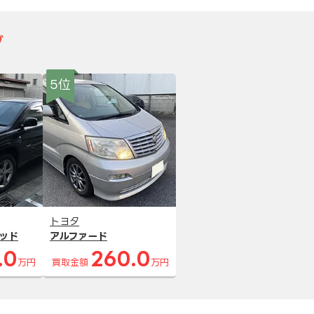
グ
5位
トヨタ
ッド
アルファード
.0
260.0
万円
買取金額
万円