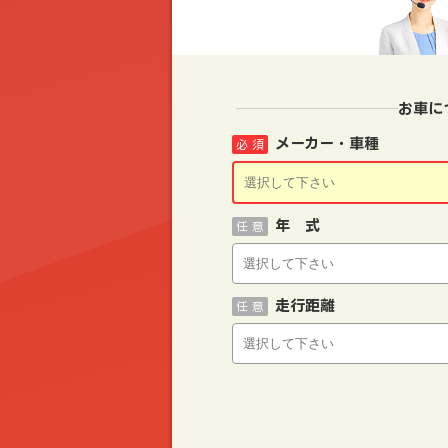
お車に
メーカー・車種
必 須
年 式
任 意
走行距離
任 意