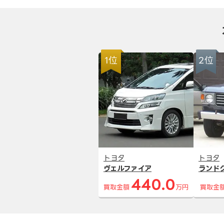
1位
2位
トヨタ
トヨタ
ヴェルファイア
ランド
440.0
買取金額
万円
買取金