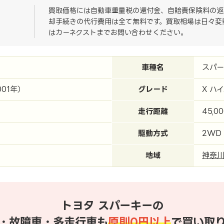
買取価格には自動車重量税の還付金、自賠責保険料の返
却手続きの代行費用は全て無料です。買取相場は日々変
はカーネクストまでお問い合わせください。
車種名
スパ
001年）
グレード
X ハ
走行距離
45,0
駆動方式
2WD
地域
神奈
トヨタ スパーキーの
・故障車・多走行車も
原則0円以上
で買い取