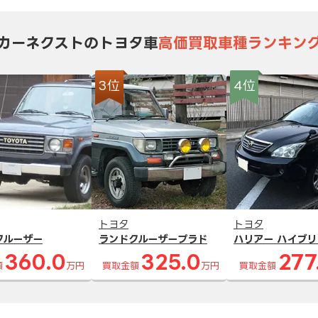
カーネクストのトヨタ車
高価買取車種ランキン
3位
4位
トヨタ
トヨタ
クルーザー
ランドクルーザープラド
ハリアー ハイブリ
360.0
325.0
277
額
万円
買取金額
万円
買取金額