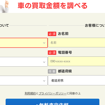
車の買取金額を
調べる
ついて
お客様につ
お名前
必 須
電話番号
必 須
都道府県
任 意
利用規約
と
プライバシーポリシー
に同意の上