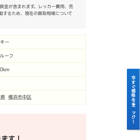
戻金が含まれます。レッカー費用、売
動するため、現在の買取相場について
ーキー
イルーフ
00km
今すぐ価格をチェック！
川県
横浜市中区
ります！