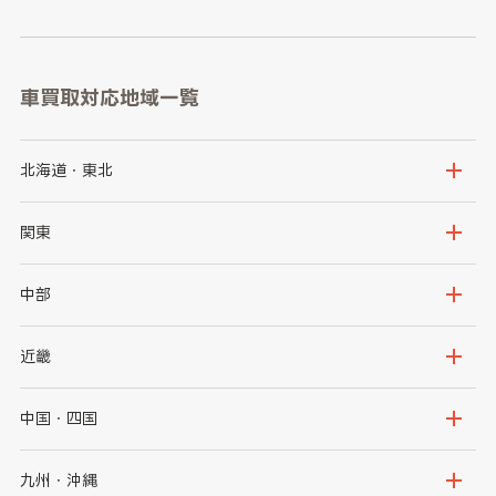
車買取対応地域一覧
北海道・東北
北海道
青森県
関東
岩手県
宮城県
茨城県
栃木県
中部
秋田県
山形県
群馬県
埼玉県
新潟県
富山県
近畿
福島県
千葉県
東京都
石川県
福井県
大阪府
兵庫県
中国・四国
神奈川県
山梨県
長野県
京都府
滋賀県
鳥取県
島根県
九州・沖縄