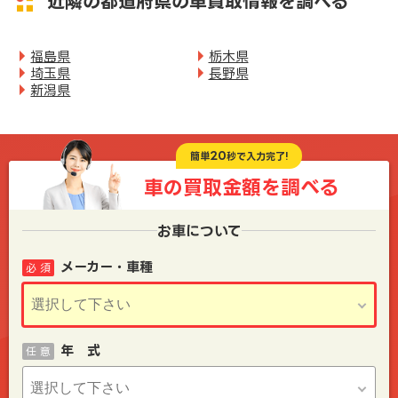
近隣の都道府県の車買取情報を調べる
福島県
栃木県
埼玉県
長野県
新潟県
20
簡単
秒で入力完了!
車の買取金額を
調べる
お車について
メーカー・車種
必 須
年 式
任 意