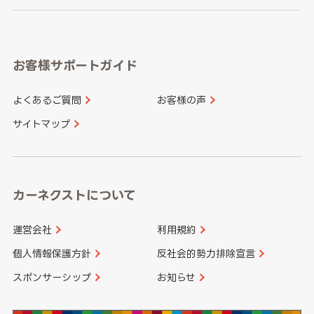
岐阜県
静岡県
奈良県
三重県
岡山県
広島県
福岡県
佐賀県
愛知県
和歌山県
お客様サポートガイド
山口県
徳島県
長崎県
熊本県
よくあるご質問
お客様の声
香川県
愛媛県
大分県
宮崎県
サイトマップ
高知県
鹿児島県
沖縄県
カーネクストについて
運営会社
利用規約
個人情報保護方針
反社会的勢力排除宣言
スポンサーシップ
お知らせ