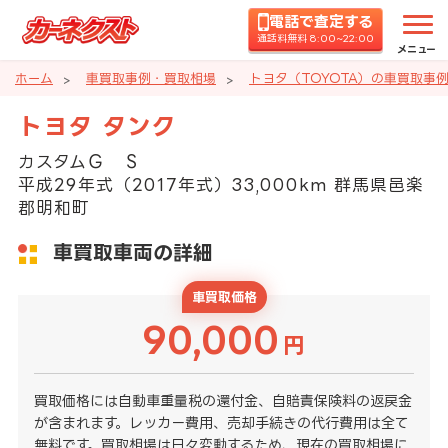
電話で査定する
通話料無料 8:00~22:00
メニュー
ホーム
車買取事例・買取相場
トヨタ（TOYOTA）の車買取事
トヨタ タンク
カスタムＧ Ｓ
平成29年式（2017年式）33,000km 群馬県邑楽
郡明和町
車買取車両の詳細
車買取価格
90,000
円
買取価格には自動車重量税の還付金、自賠責保険料の返戻金
が含まれます。レッカー費用、売却手続きの代行費用は全て
無料です。買取相場は日々変動するため、現在の買取相場に