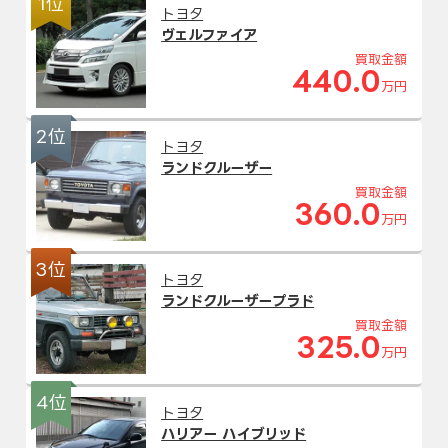
1位
トヨタ
ヴェルファイア
買取金額
440.0
万円
2位
トヨタ
ランドクルーザー
買取金額
360.0
万円
3位
トヨタ
ランドクルーザープラド
買取金額
325.0
万円
4位
トヨタ
ハリアー ハイブリッド